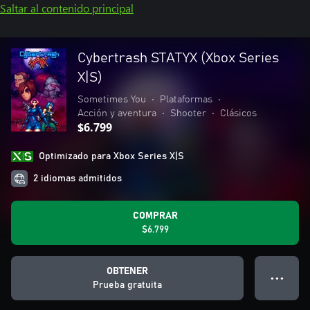
Saltar al contenido principal
Cybertrash STATYX (Xbox Series
X|S)
Sometimes You
•
Plataformas
•
Acción y aventura
•
Shooter
•
Clásicos
$6.799
Optimizado para Xbox Series X|S
2 idiomas admitidos
COMPRAR
$6.799
OBTENER
● ● ●
Prueba gratuita