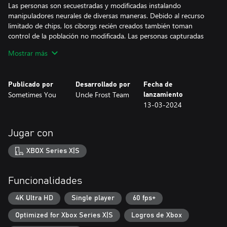
Las personas son secuestradas y modificadas instalando
manipuladores neurales de diversas maneras. Debido al recurso
limitado de chips, los ciborgs recién creados también toman
control de la población no modificada. Las personas capturadas
tienen sus recuerdos borrados y son convertidas en ciborgs. La
Mostrar más
oposición se está debilitando.
Como el personaje principal, Janet, te sumerges en las
Publicado por
Desarrollado por
Fecha de
profundidades de los eventos, intentando recordar el pasado y
Sometimes You
Uncle Frost Team
lanzamiento
escapar de las garras de la corporación. ¡Descubre la conspiración
13-03-2024
contra la humanidad!
Jugabilidad
Jugar con
Avanza más en los niveles, destruyendo numerosos robots
XBOX Series X|S
comunes, ciborgs poderosos, máquinas asesinas y jefes
malvados. Utiliza el elemento táctico de los tiroteos, el entorno y
las habilidades del personaje. Estarás acompañado de armas
Funcionalidades
ligeras y pesadas con diferentes estadísticas y principios de
acción.
4K Ultra HD
Single player
60 fps+
Optimized for Xbox Series X|S
Logros de Xbox
Sistema de mejora