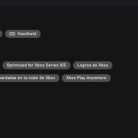
Handheld
Optimized for Xbox Series X|S
Logros de Xbox
uardadas en la nube de Xbox
Xbox Play Anywhere