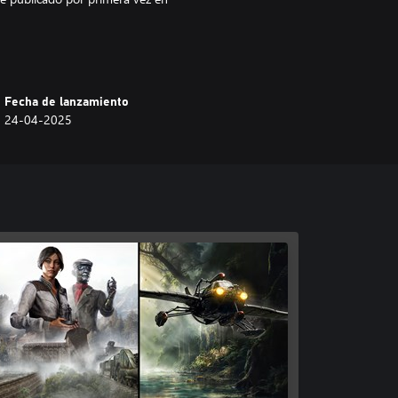
juego original, si bien propone
a, consciencia de las realidades del
Fecha de lanzamiento
24-04-2025
isteriosos Pájaros Blancos?
ilidades periodísticas serán tu
a los documentos obtenidos y
lancos!
de la aventura
e a la saga Syberia