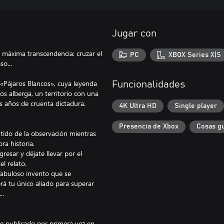
Jugar con
a máxima transcendencia: cruzar el
PC
XBOX Series X|S
so...
s «Pájaros Blancos», cuya leyenda
Funcionalidades
os alberga, un territorio con una
s años de cruenta dictadura.
4K Ultra HD
Single player
Presencia de Xbox
Cosas g
ntido de la observación mientras
ra historia.
resar y déjate llevar por el
el relato.
 fabuloso invento que se
erá tu único aliado para superar
..
e publicado por primera vez en