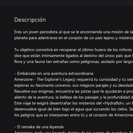
Descripción
Eres un joven periodista al que se le encomienda una misión de l
planeta para adentrarse en el corazón de un país lejano y misterio
Tu objetivo consistirá en recuperar el último huevo de los mítico
dice que están íntimamente ligados al destino del único país que l
flora y una fauna tan extrañas como peligrosas, asolado por largo
- Embárcate en una aventura extraordinaria
Amerzone - The Explorer's Legacy requerirá tu curiosidad y tu se
exploras su fascinante universo, sus mágicos parajes y su desolado
Resuelve sus enigmas, encuentra las pistas que te ayudarán a prog
aliento de la aventura, la belleza de los paisajes y la profundidad d
Este viaje te exigirá desentrañar los misterios del «Hydraflot», un
desenvuelve igual de bien bajo el agua que surcando los cielos. S
los peligros que se interponen entre tú y el corazón de Amerzone.
- El remake de una leyenda
Amerzone, toda una leyenda dentro de los juegos de aventura, fu