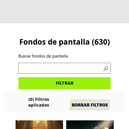
Fondos de pantalla
(
630
)
Buscar fondos de pantalla
Buscar
FILTRAR
fondos
de
pantalla
(
0
)
Filtros
BORRAR FILTROS
aplicados