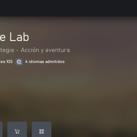
e Lab
tegia
•
Acción y aventura
ies X|S
4 idiomas admitidos