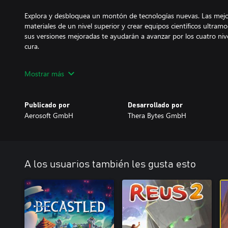
Explora y desbloquea un montón de tecnologías nuevas. Las mejor
materiales de un nivel superior y crear equipos científicos ultra
sus versiones mejoradas te ayudarán a avanzar por los cuatro nivel
cura.
El objetivo es la cura de los zombis, pero primero tendrás que at
Mostrar más
sofisticadas armas de congelación. Lleva a tus zombis congelados
ella, los híbridos entre zombi y humano (los humbis) emergerán 
dispuestos a ayudarte, pero ojo: si un humbi está de mal humor
Publicado por
Desarrollado por
errático e incluso podrá arrasar tu laboratorio. Mantenlos felice
Aerosoft GmbH
Thera Bytes GmbH
los que puedas para aumentar tu personal y DESZOMBIFICA el 
FUNCIONES PRINCIPALES
A los usuarios también les gusta esto
-Investiga y desbloquea más de 200 tecnologías.
-Planea y mejora la distribución de tu laboratorio.
-Desarrolla y mantén la economía compleja de un laboratorio.