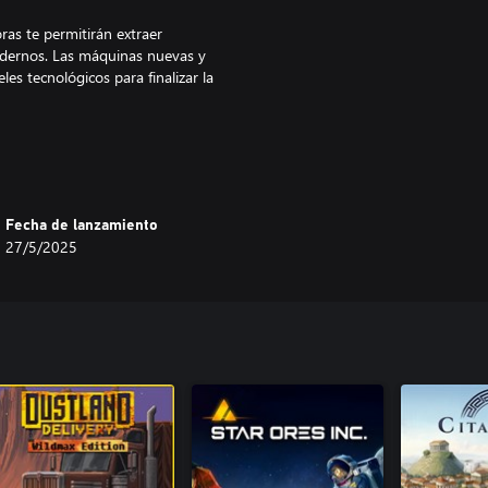
as te permitirán extraer
modernos. Las máquinas nuevas y
es tecnológicos para finalizar la
rapar a esos zombis con tus
 a la cámara de tratamiento. En
como tus nuevos aliados
, su comportamiento puede ser
Fecha de lanzamiento
s en todo momento, cura a todos
27/5/2025
mundo.