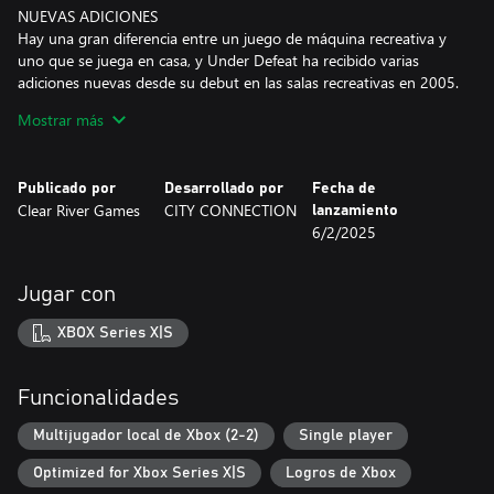
NUEVAS ADICIONES
Hay una gran diferencia entre un juego de máquina recreativa y
uno que se juega en casa, y Under Defeat ha recibido varias
adiciones nuevas desde su debut en las salas recreativas en 2005.
El modo Nuevo orden adapta el juego a un formato moderno de
Mostrar más
16:9. Esta versión cuenta ahora con texturas más nítidas y cuatro
bandas sonoras para elegir, incluida una nueva del compositor
original Shinji Hosoe, conocido por su trabajo en Ridge Racer,
Publicado por
Desarrollado por
Fecha de
Tekken, Street Fighter EX y SuperSweep, entre muchos otros.
Clear River Games
CITY CONNECTION
lanzamiento
Naturalmente, para una disfrutar de una experiencia auténtica,
6/2/2025
aún puedes jugar Under Defeat en su formato arcade original. ¡La
manera en que disfrutes de este grandioso festival de acción solo
depende de ti!
Jugar con
UNA GOZADA DEL PASADO
XBOX Series X|S
Under Defeat es todo un clásico. El juego, desarrollado por G.rev,
apareció por primera vez en los salones recreativos de Japón
hace casi dos décadas. A lo largo de los años, ha llegado a varias
Funcionalidades
plataformas. En concreto, en 2006 salió en Dreamcast, mucho
después de que concluyera el soporte oficial para la consola. Esta
Multijugador local de Xbox (2-2)
Single player
edición de 2024 es la versión definitiva del juego ya que contiene
Optimized for Xbox Series X|S
Logros de Xbox
todo el contenido anterior, meticulosamente adaptado por