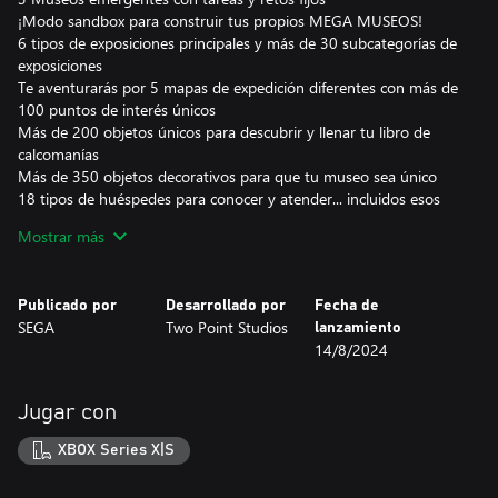
¡Modo sandbox para construir tus propios MEGA MUSEOS!
6 tipos de exposiciones principales y más de 30 subcategorías de
exposiciones
Te aventurarás por 5 mapas de expedición diferentes con más de
100 puntos de interés únicos
Más de 200 objetos únicos para descubrir y llenar tu libro de
calcomanías
Más de 350 objetos decorativos para que tu museo sea único
18 tipos de huéspedes para conocer y atender... incluidos esos
niños entrometidos
Mostrar más
¡Desbloquea y gestiona todos los museos de Two Point County!
Como jóvenes conservadores, tienen la tarea de diseñar y
Publicado por
Desarrollado por
Fecha de
perfeccionar sus propios museos para crear la mejor experiencia
SEGA
Two Point Studios
lanzamiento
para los visitantes. Coordina a los expertos en expediciones
14/8/2024
lejanas para descubrir nuevas piezas y crea revuelo para atraer a
multitudes de visitantes ávidos de conocimientos que esperarán
información de primera si quieren irse impresionados. Todo esto
Jugar con
mientras mantienen sus piezas seguras, las salas limpias, el
personal contento... y a los niños alejados de los huesos de
XBOX Series X|S
dinosaurio.