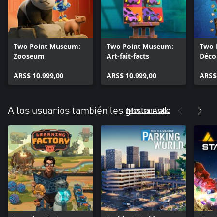
Two Point Museum:
Two Point Museum:
Two 
Zooseum
Art-fait-facts
Déco
fanta
ARS$ 10.999,00
ARS$ 10.999,00
ARS$
Mostrar todo
A los usuarios también les gusta esto