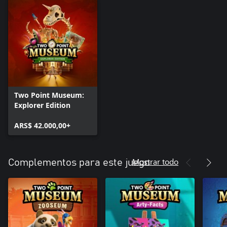
museo, y todos esperan descubrir su nueva pieza favorita: desde
los fanáticos de los dinosaurios y los aficionados a la botánica
hasta los buscadores de terrores embrujados. Tendrás que
atender sus preferencias personales para satisfacer sus
necesidades. Si superas sus expectativas, mantendrás su interés,
lo que se traducirá en visitas más prolongadas, un aumento en
Two Point Museum:
Explorer Edition
ARS$ 42.000,00+
Mostrar todo
Complementos para este juego