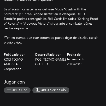
Se añadirán los escenarios del Free Mode "Clash with the
Sorcerers" y "Three-Legged Battle" en la categoría DLC 1.
También podrás conseguir las Skill Cards limitadas "Seeking Proof
of Royalty" y "A Joyous Victory" si durante el combate reúnes
ciertos requisitos.
*Ten en cuenta que este contenido puede dejar de distribuirse sin
previo aviso.
Publicado por
Desarrollado por
Fecha de
KOEI TECMO
KOEI TECMO GAMES
lanzamiento
AMERICA
CO., LTD.
29/3/2016
Corporation
Jugar con
XBOX One
XBOX Series X|S