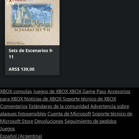
Sets de Escenarios 9-
11
ARS$ 139,00
XBOX consolas
Juegos de XBOX
XBOX Game Pass
Accesorios
para XBOX
Noticias de XBOX
Soporte técnico de XBOX
Comentarios
Estándares de la comunidad
Advertencia sobre
ataques fotosensibles
Cuenta de Microsoft
Soporte técnico de
Microsoft Store
Devoluciones
Seguimiento de pedidos
Juegos
Español (Argentina)