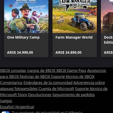
One Military Camp
Farm Manager World
Dock
Editi
ARS$ 24.999,00
ARS$ 34.899,00
ARS$
XBOX consolas
Juegos de XBOX
XBOX Game Pass
Accesorios
para XBOX
Noticias de XBOX
Soporte técnico de XBOX
Comentarios
Estándares de la comunidad
Advertencia sobre
ataques fotosensibles
Cuenta de Microsoft
Soporte técnico de
Microsoft Store
Devoluciones
Seguimiento de pedidos
Juegos
Español (Argentina)
Tus opciones de privacidad en California