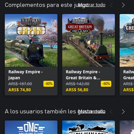
Mostrar todo
Complementos para este juego
Railway Empire -
Railway Empire -
Railw
Japan
Great Britain &
Grea
ARS$ 187,00
Ireland
ARS$ 142,00
ARS$ 
-60%
-60%
ARS$ 74,80
ARS$ 56,80
ARS$
Mostrar todo
A los usuarios también les gusta esto