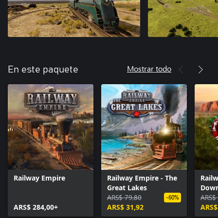
Mostrar todo
En este paquete
Railway Empire
Railway Empire - The
Railw
Great Lakes
Down
ARS$ 79,80
ARS$ 
-60%
ARS$ 284,00+
ARS$ 31,92
ARS$