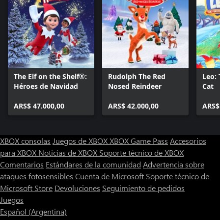
The Elf on the Shelf®:
Rudolph The Red
Leo: 
Héroes de Navidad
Nosed Reindeer
Cat
ARS$ 47.000,00
ARS$ 42.000,00
ARS$
XBOX consolas
Juegos de XBOX
XBOX Game Pass
Accesorios
para XBOX
Noticias de XBOX
Soporte técnico de XBOX
Comentarios
Estándares de la comunidad
Advertencia sobre
ataques fotosensibles
Cuenta de Microsoft
Soporte técnico de
Microsoft Store
Devoluciones
Seguimiento de pedidos
Juegos
Español (Argentina)