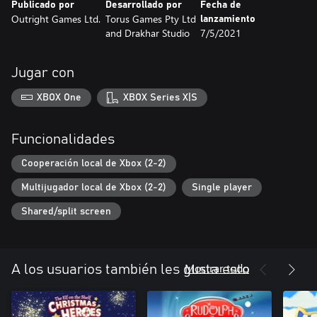
Publicado por
Desarrollado por
Fecha de
Outright Games Ltd.
Torus Games Pty Ltd
lanzamiento
¡Una colección de juegos geniales con horas de diversión
and Drakhar Studio
7/5/2021
garantizada para todos!
Jugar con
XBOX One
XBOX Series X|S
Funcionalidades
Cooperación local de Xbox (2-2)
Multijugador local de Xbox (2-2)
Single player
Shared/split screen
Mostrar todo
A los usuarios también les gusta esto