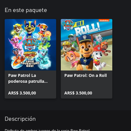
En este paquete
Paw Patrol La
Paw Patrol: On a Roll
poderosa patrulla
CANINA salva Bahía
Aventura.
ARS$ 3.500,00
ARS$ 3.500,00
Descripción
Disfruta de ambos juegos de la serie Paw Patrol