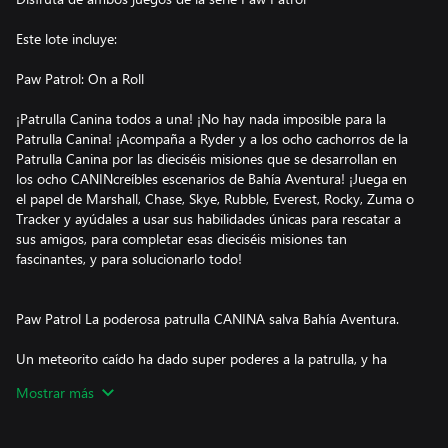
Este lote incluye:
Paw Patrol: On a Roll
¡Patrulla Canina todos a una! ¡No hay nada imposible para la
Patrulla Canina! ¡Acompaña a Ryder y a los ocho cachorros de la
Patrulla Canina por las dieciséis misiones que se desarrollan en
los ocho CANINcreíbles escenarios de Bahía Aventura! ¡Juega en
el papel de Marshall, Chase, Skye, Rubble, Everest, Rocky, Zuma o
Tracker y ayúdales a usar sus habilidades únicas para rescatar a
sus amigos, para completar esas dieciséis misiones tan
fascinantes, y para solucionarlo todo!
Paw Patrol La poderosa patrulla CANINA salva Bahía Aventura.
Un meteorito caído ha dado super poderes a la patrulla, y ha
montado un lío enorme en Bahía Aventura. ¡Ahora, depende de ti
Mostrar más
y de los cachorros explorar el mundo de la Patrulla Canina, de
rescatar a viejos amigos, y hacer que el pueblo
seaCANINcreíble otra vez!