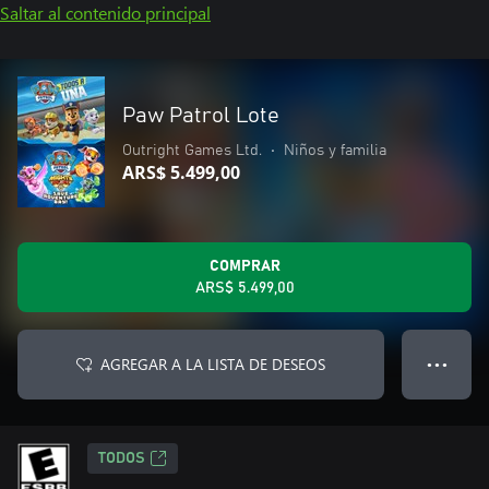
Saltar al contenido principal
Paw Patrol Lote
Outright Games Ltd.
•
Niños y familia
ARS$ 5.499,00
COMPRAR
ARS$ 5.499,00
AGREGAR A LA LISTA DE DESEOS
● ● ●
TODOS