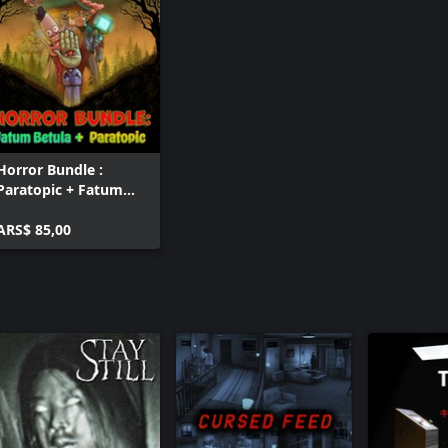
Horror Bundle :
Paratopic + Fatum
Betula
ARS$ 85,00