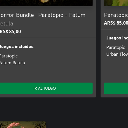
orror Bundle : Paratopic + Fatum
Paratopi
ARS$ 85,0
etula
RS$ 85,00
Juegos inc
Paratopic
Juegos incluidos
Urban Flo
Paratopic
Fatum Betula
IR AL JUEGO