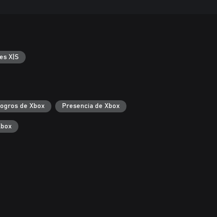
es X|S
ogros de Xbox
Presencia de Xbox
Xbox