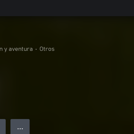
n y aventura
•
Otros
● ● ●