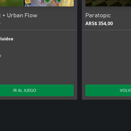
c + Urban Flow
Paratopic
0
ARS$ 354,00
luidos
w
IR AL JUEGO
VOLV