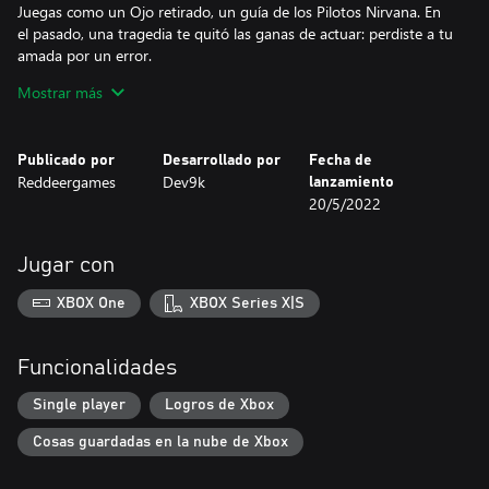
Juegas como un Ojo retirado, un guía de los Pilotos Nirvana. En
el pasado, una tragedia te quitó las ganas de actuar: perdiste a tu
amada por un error.
Mostrar más
La joven piloto Yume te pide ayuda, sin embargo, los recuerdos
vuelven a aparecer... ¿Serás capaz de superar el dolor y redimir
tus pecados?
Publicado por
Desarrollado por
Fecha de
Reddeergames
Dev9k
lanzamiento
MELODÍAS DE ONDA METÁLICA PSICODÉLICA
20/5/2022
La música bombeante compuesta por Retröxx te ayudará a
superar las barreras de la velocidad. Déjate llevar por las
Jugar con
XBOX One
XBOX Series X|S
Funcionalidades
Single player
Logros de Xbox
Cosas guardadas en la nube de Xbox