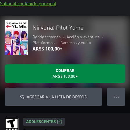
Saltar al contenido principal
Nirvana: Pilot Yume
Reddeergames
•
Acción y aventura
•
Plataformas
•
Carreras y vuelo
ARS$ 100,00+
COMPRAR
ARS$ 100,00+
AGREGAR A LA LISTA DE DESEOS
● ● ●
ADOLESCENTES