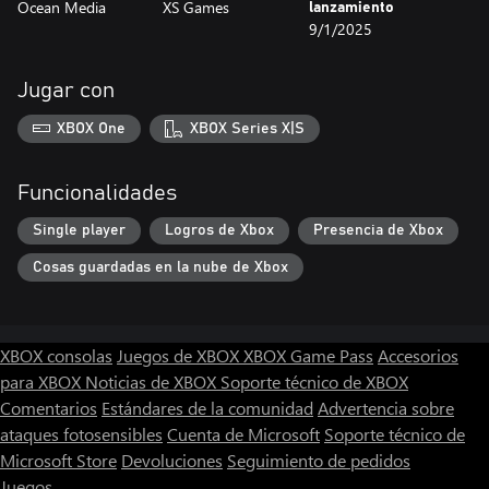
Ocean Media
XS Games
lanzamiento
9/1/2025
Jugar con
XBOX One
XBOX Series X|S
Funcionalidades
Single player
Logros de Xbox
Presencia de Xbox
Cosas guardadas en la nube de Xbox
XBOX consolas
Juegos de XBOX
XBOX Game Pass
Accesorios
para XBOX
Noticias de XBOX
Soporte técnico de XBOX
Comentarios
Estándares de la comunidad
Advertencia sobre
ataques fotosensibles
Cuenta de Microsoft
Soporte técnico de
Microsoft Store
Devoluciones
Seguimiento de pedidos
Juegos