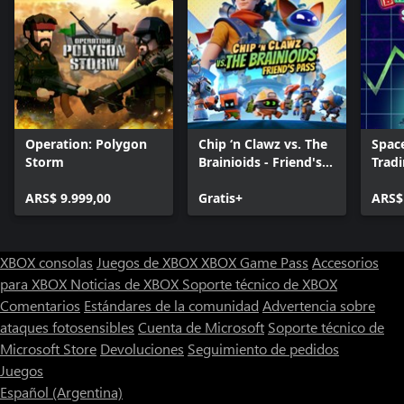
Operation: Polygon
Chip ‘n Clawz vs. The
Spac
Storm
Brainioids - Friend's
Trad
Pass
ARS$ 9.999,00
Gratis+
ARS$
XBOX consolas
Juegos de XBOX
XBOX Game Pass
Accesorios
para XBOX
Noticias de XBOX
Soporte técnico de XBOX
Comentarios
Estándares de la comunidad
Advertencia sobre
ataques fotosensibles
Cuenta de Microsoft
Soporte técnico de
Microsoft Store
Devoluciones
Seguimiento de pedidos
Juegos
Español (Argentina)