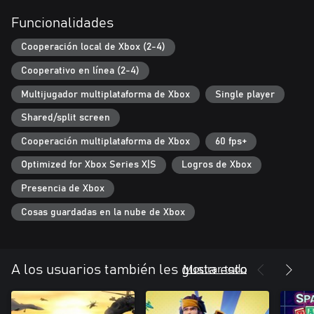
procedural mente. Completa la campaña estructurada o prueba
tus habilidades en cientos de niveles distintos, ¡y demuéstrale al
Funcionalidades
mundo que tus amigos y tú son los ladrones definitivos!
Cooperación local de Xbox (2-4)
Cooperativo en línea (2-4)
Multijugador multiplataforma de Xbox
Single player
Shared/split screen
Cooperación multiplataforma de Xbox
60 fps+
Optimized for Xbox Series X|S
Logros de Xbox
Presencia de Xbox
Cosas guardadas en la nube de Xbox
Mostrar todo
A los usuarios también les gusta esto