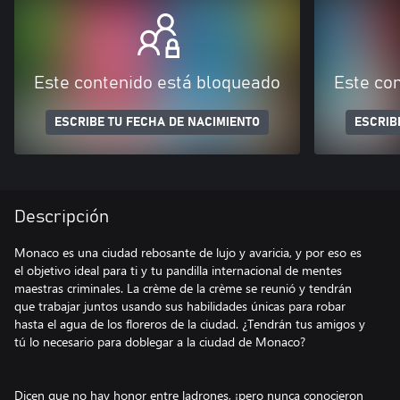
Este contenido está bloqueado
Este co
ESCRIBE TU FECHA DE NACIMIENTO
ESCRIB
Descripción
Monaco es una ciudad rebosante de lujo y avaricia, y por eso es
el objetivo ideal para ti y tu pandilla internacional de mentes
maestras criminales. La crème de la crème se reunió y tendrán
que trabajar juntos usando sus habilidades únicas para robar
hasta el agua de los floreros de la ciudad. ¿Tendrán tus amigos y
tú lo necesario para doblegar a la ciudad de Monaco?
Dicen que no hay honor entre ladrones, ¡pero nunca conocieron