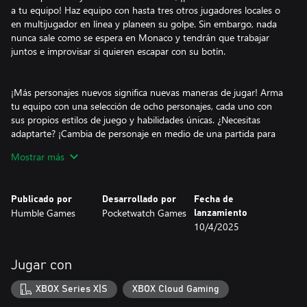
a tu equipo! Haz equipo con hasta tres otros jugadores locales o
en multijugador en línea y planeen su golpe. Sin embargo, nada
nunca sale como se espera en Monaco y tendrán que trabajar
juntos e improvisar si quieren escapar con su botín.
¡Más personajes nuevos significa nuevas maneras de jugar! Arma
tu equipo con una selección de ocho personajes, cada uno con
sus propios estilos de juego y habilidades únicas. ¿Necesitas
adaptarte? ¡Cambia de personaje en medio de una partida para
superar cualquier obstáculo que se interponga en tu camino
Mostrar más
hacia riquezas inimaginables!
Publicado por
Desarrollado por
Fecha de
Cada golpe requiere de una planificación minuciosa. Con el Modo
Humble Games
Pocketwatch Games
lanzamiento
Plano, podrás estudiar el diseño del nivel antes de empezar la
10/4/2025
misión para que tú y tus colegas tengan una mejor oportunidad
de escapar con los bolsillos llenos.
Jugar con
Monaco 2 promete un nuevo nivel de inmersión con un estilo 3D
XBOX Series X|S
XBOX Cloud Gaming
actualizado y un sistema de diseño de niveles generados