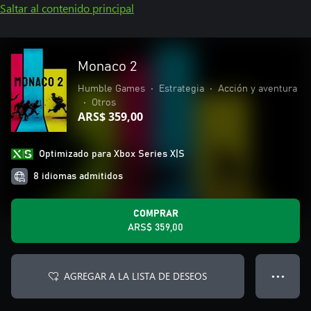
Saltar al contenido principal
Monaco 2
Humble Games
•
Estrategia
•
Acción y aventura
•
Otros
ARS$ 359,00
Optimizado para Xbox Series X|S
8 idiomas admitidos
COMPRAR
ARS$ 359,00
AGREGAR A LA LISTA DE DESEOS
● ● ●