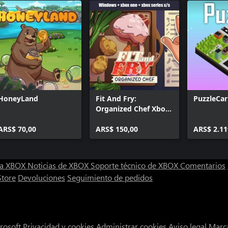
HoneyLand
Fit And Fry:
PuzzleCar
Organized Chef Xbox
+ Windows Bundle
ARS$ 70,00
ARS$ 150,00
ARS$ 2.11
ra XBOX
Noticias de XBOX
Soporte técnico de XBOX
Comentarios
Store
Devoluciones
Seguimiento de pedidos
rosoft
Privacidad y cookies
Administrar cookies
Aviso legal
Marca