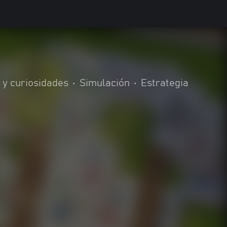
 y curiosidades
•
Simulación
•
Estrategia