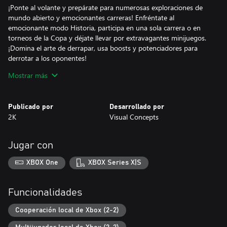
¡Ponte al volante y prepárate para numerosas exploraciones de
mundo abierto y emocionantes carreras! Enfréntate al
emocionante modo Historia, participa en una sola carrera o en
torneos de la Copa y déjate llevar por extravagantes minijuegos.
¡Domina el arte de derrapar, usa boosts y potenciadores para
derrotar a los oponentes!
Mostrar más
LA COPA CARRERA POR EL CIELO
El modo Historia sigue tu viaje de corredor novato a famoso
campeón mientras compites contra una serie de carismáticos
Publicado por
Desarrollado por
rivales. Con cada victoria, subirás de rango para enfrentarte al
2K
Visual Concepts
infame Sombra Z.
EXPLORACIÓN DE MUNDO ABIERTO
Jugar con
El vasto y vibrante mundo de Piezilandia es tuyo para explorarlo
como desees, lleno de personajes coloridos y misiones
XBOX One
XBOX Series X|S
excéntricas. Corre a toda velocidad por los exuberantes campos
en el pavimento de Páramo Turbo, sal de la carretera en los
desiertos del condado de Condado Gran Butte, navega por los
Funcionalidades
pintorescos canales de Valle Prospecto y más.
Cooperación local de Xbox (2-2)
DESATA TU CREATIVIDAD