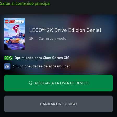
Saltar al contenido principal
LEGO® 2K Drive Edición Genial
2K
•
Carreras y vuelo
Optimizado para Xbox Series X|S
6 Funcionalidades de accesibilidad
AGREGAR A LA LISTA DE DESEOS
CANJEAR UN CÓDIGO