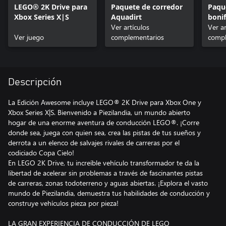
LEGO® 2K Drive para
Paquete de corredor
Paqu
Xbox Series X|S
Aquadirt
bonif
Ver artículos
Awes
Ver ar
Ver juego
complementarios
Drive
compl
Descripción
La Edición Awesome incluye LEGO® 2K Drive para Xbox One y
Xbox Series X|S. Bienvenido a Piezilandia, un mundo abierto
hogar de una enorme aventura de conducción LEGO®. ¡Corre
donde sea, juega con quien sea, crea las pistas de tus sueños y
derrota a un elenco de salvajes rivales de carreras por el
codiciado Copa Cielo!
En LEGO 2K Drive, tu increíble vehículo transformador te da la
libertad de acelerar sin problemas a través de fascinantes pistas
de carreras, zonas todoterreno y aguas abiertas. ¡Explora el vasto
mundo de Piezilandia, demuestra tus habilidades de conducción y
construye vehículos pieza por pieza!
LA GRAN EXPERIENCIA DE CONDUCCIÓN DE LEGO