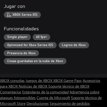
Jugar con
XBOX Series X|S
Funcionalidades
Single player
60 fps+
Optimized for Xbox Series X|S
Logros de Xbox
Presencia de Xbox
Cosas guardadas en la nube de Xbox
XBOX consolas
Juegos de XBOX
XBOX Game Pass
Accesorios
para XBOX
Noticias de XBOX
Soporte técnico de XBOX
Comentarios
Estándares de la comunidad
Advertencia sobre
ataques fotosensibles
Cuenta de Microsoft
Soporte técnico de
Microsoft Store
Devoluciones
Seguimiento de pedidos