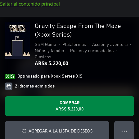
Saltar al contenido principal
Gravity Escape From The Maze
(Xbox Series)
SBM Game
•
Plataformas
•
Acción y aventura
•
Niños y familia
•
Puzles y curiosidades
•
Clásicos
ARS$ 5.220,00
Optimizado para Xbox Series X|S
2 idiomas admitidos
COMPRAR
ARS$ 5.220,00
AGREGAR A LA LISTA DE DESEOS
● ● ●