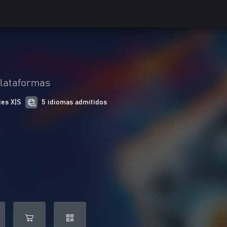
lataformas
ies X|S
5 idiomas admitidos