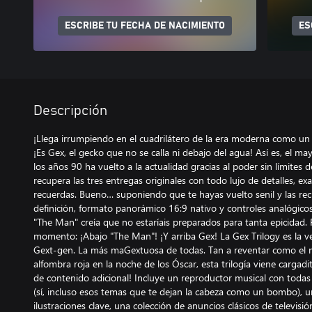
ESCRIBE TU FECHA DE NACIMIENTO
ES
Descripción
¡Llega irrumpiendo en el cuadrilátero de la era moderna como un
¡Es Gex, el gecko que no se calla ni debajo del agua! Así es, el m
los años 90 ha vuelto a la actualidad gracias al poder sin límites 
recupera las tres entregas originales con todo lujo de detalles, e
recuerdas. Bueno… suponiendo que te hayas vuelto senil y las rec
definición, formato panorámico 16:9 nativo y controles analógicos
"The Man" creía que no estaríais preparados para tanta epicidad. P
momento: ¡Abajo "The Man"! ¡Y arriba Gex! La Gex Trilogy es la v
Gext-gen. La más maGextuosa de todas. Tan a reventar como el m
alfombra roja en la noche de los Óscar, esta trilogía viene cargad
de contenido adicional! Incluye un reproductor musical con todas 
(sí, incluso esos temas que te dejan la cabeza como un bombo), u
ilustraciones clave, una colección de anuncios clásicos de televis