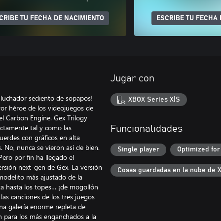
CRIBE TU FECHA DE NACIMIENTO
ESCRIBE TU FECHA 
Jugar con
 luchador sediento de sopapos!
XBOX Series X|S
ayor héroe de los videojuegos de
del Carbon Engine. Gex Trilogy
xactamente tal y como las
Funcionalidades
uerdes con gráficos en alta
. No, nunca se vieron así de bien.
Single player
Optimized for
ero por fin ha llegado el
ersión next-gen de Gex. La versión
Cosas guardadas en la nube de 
odelito más ajustado de la
ita hasta los topes… ¡de mogollón
las canciones de los tres juegos
na galería enorme repleta de
ión para los más enganchados a la