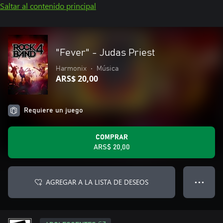
Saltar al contenido principal
"Fever" - Judas Priest
Harmonix
•
Música
ARS$ 20,00
Requiere un juego
COMPRAR
ARS$ 20,00
AGREGAR A LA LISTA DE DESEOS
● ● ●