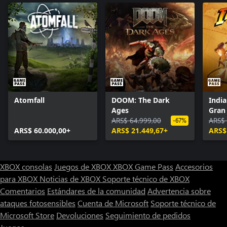
Atomfall
DOOM: The Dark
India
Ages
Gran 
ARS$ 64.999,00
ARS$ 
-67%
ARS$ 60.000,00+
ARS$ 21.449,67+
ARS$
XBOX consolas
Juegos de XBOX
XBOX Game Pass
Accesorios
para XBOX
Noticias de XBOX
Soporte técnico de XBOX
Comentarios
Estándares de la comunidad
Advertencia sobre
ataques fotosensibles
Cuenta de Microsoft
Soporte técnico de
Microsoft Store
Devoluciones
Seguimiento de pedidos