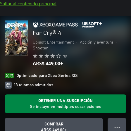
Saltar al contenido principal
Far Cry® 4
Ubisoft Entertainment
•
Acción y aventura
•
Shooter
75
ARS$ 449,00+
Optimizado para Xbox Series X|S
18 idiomas admitidos
OBTENER UNA SUSCRIPCIÓN
Se incluye en múltiples suscripciones
COMPRAR
● ● ●
ARS$ 449,00+