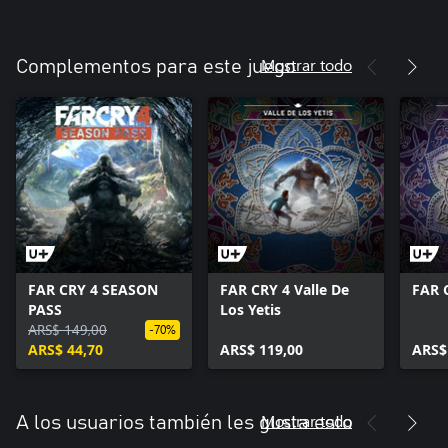
Mostrar todo
Complementos para este juego
FAR CRY 4 SEASON
FAR CRY 4 Valle De
FAR 
PASS
Los Yetis
ARS$ 149,00
-70%
ARS$ 44,70
ARS$ 119,00
ARS$
Mostrar todo
A los usuarios también les gusta esto