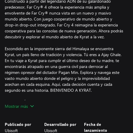
Construido a partir del legendario ADN de su galardonado
predecesor, Far Cry® 4 ofrece la experiencia más amplia y
envolvente de Far Cry® nunca vista en un nuevo y masivo
mundo abierto. Con juego cooperativo de mundo abierto y
drop-in drop-out integrado, Far Cry 4 reimagina la experiencia
cooperativa para las consolas de nueva generación. Ahora podrás
descubrir y explorar el mundo abierto de Kyrat a la vez.
Escondido en la imponente sierra del Himalaya se encuentra
Kyrat, un país lleno de tradición y violencia. Tú eres a Ajay Ghale.
En tu viaje a Kyrat para cumplir el último deseo de tu madre, te
encontrarás atrapado en una guerra civil para derrocar al
régimen opresor del dictador Pagan Min. Explora y navega este
vasto mundo abierto donde el peligro y la imprevisibilidad
acechan en cada esquina. Aquí, cada decisión cuenta y cada
segundo es una historia. BIENVENIDO A KYRAT.
CARACTERÍSTICAS DEL JUEGO:
Mostrar más
• MODO COOP DE MUNDO ABIERTO REVOLUCIONARIO: Far
Cry 2 permite que el segundo jugador pueda entra y salir del
Publicado por
Desarrollado por
Fecha de
juego en cualquier momento, reimaginando la experiencia
Ubisoft
Ubisoft
lanzamiento
cooperativa para próxima generación bajo el verdadero espíritu