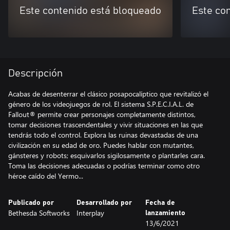
Este contenido está bloqueado
Este co
Descripción
Acabas de desenterrar el clásico posapocalíptico que revitalizó el
género de los videojuegos de rol. El sistema S.P.E.C.I.A.L. de
Fallout® permite crear personajes completamente distintos,
tomar decisiones trascendentales y vivir situaciones en las que
tendrás todo el control. Explora las ruinas devastadas de una
civilización en su edad de oro. Puedes hablar con mutantes,
gánsteres y robots; esquivarlos sigilosamente o plantarles cara.
Toma las decisiones adecuadas o podrías terminar como otro
héroe caído del Yermo...
Publicado por
Desarrollado por
Fecha de
Bethesda Softworks
Interplay
lanzamiento
13/6/2021