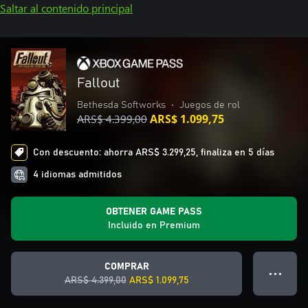
Saltar al contenido principal
Fallout
Bethesda Softworks
•
Juegos de rol
ARS$ 4.399,00
ARS$ 1.099,75
Con descuento: ahorra ARS$ 3.299,25, finaliza en 5 días
4 idiomas admitidos
OBTENER GAME PASS
Incluido en Premium
COMPRAR
● ● ●
ARS$ 4.399,00
ARS$ 1.099,75