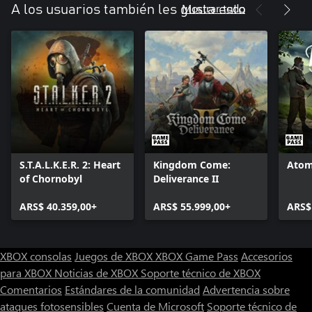
Mostrar todo
A los usuarios también les gusta esto
S.T.A.L.K.E.R. 2: Heart
Kingdom Come:
Atom
of Chornobyl
Deliverance II
ARS$ 40.359,00+
ARS$ 55.999,00+
ARS$
XBOX consolas
Juegos de XBOX
XBOX Game Pass
Accesorios
para XBOX
Noticias de XBOX
Soporte técnico de XBOX
Comentarios
Estándares de la comunidad
Advertencia sobre
ataques fotosensibles
Cuenta de Microsoft
Soporte técnico de