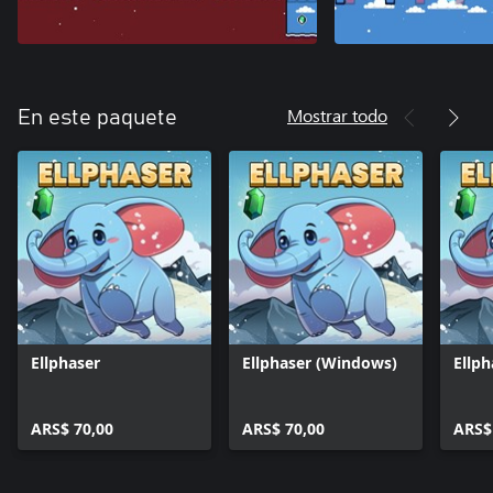
Mostrar todo
En este paquete
Ellphaser
Ellphaser (Windows)
Ellph
ARS$ 70,00
ARS$ 70,00
ARS$