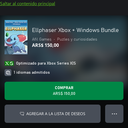
Saltar al contenido principal
Ellphaser Xbox + Windows Bundle
Afil Games
•
Puzles y curiosidades
ARS$ 150,00
Optimizado para Xbox Series X|S
1 idiomas admitidos
COMPRAR
ARS$ 150,00
AGREGAR A LA LISTA DE DESEOS
● ● ●