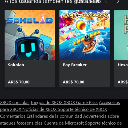
Mostrar todo
A los usuarios también les gusta esto
Sokolab
Bay Breaker
Hexa
ARS$ 70,00
ARS$ 70,00
ARS$
XBOX consolas
Juegos de XBOX
XBOX Game Pass
Accesorios
para XBOX
Noticias de XBOX
Soporte técnico de XBOX
Comentarios
Estándares de la comunidad
Advertencia sobre
ataques fotosensibles
Cuenta de Microsoft
Soporte técnico de