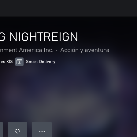
G NIGHTREIGN
nment America Inc.
•
Acción y aventura
ies X|S
Smart Delivery
● ● ●