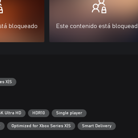
stá bloqueado
Este contenido está bloquea
es X|S
4K Ultra HD
HDR10
Single player
r
Optimized for Xbox Series X|S
Smart Delivery