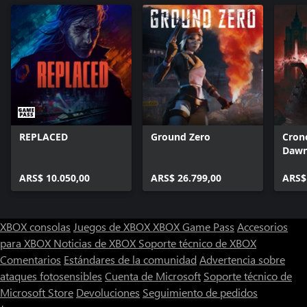
REPLACED
Ground Zero
Cron
Daw
ARS$ 10.050,00
ARS$ 26.799,00
ARS$
XBOX consolas
Juegos de XBOX
XBOX Game Pass
Accesorios
para XBOX
Noticias de XBOX
Soporte técnico de XBOX
Comentarios
Estándares de la comunidad
Advertencia sobre
ataques fotosensibles
Cuenta de Microsoft
Soporte técnico de
Microsoft Store
Devoluciones
Seguimiento de pedidos