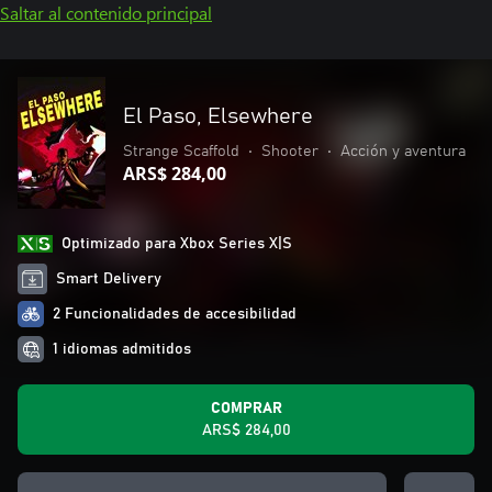
Saltar al contenido principal
El Paso, Elsewhere
Strange Scaffold
•
Shooter
•
Acción y aventura
ARS$ 284,00
Optimizado para Xbox Series X|S
Smart Delivery
2 Funcionalidades de accesibilidad
1 idiomas admitidos
COMPRAR
ARS$ 284,00