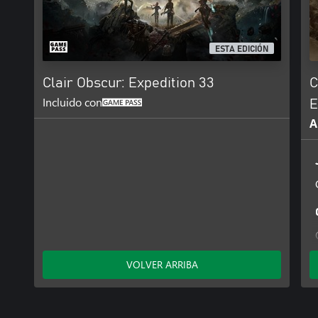
ESTA EDICIÓN
Clair Obscur: Expedition 33
C
Incluido con
E
A
VOLVER ARRIBA