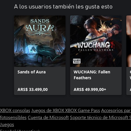
A los usuarios también les gusta esto
Sands of Aura
WUCHANG: Fallen
Feathers
ARS$ 33.499,00
ARS$ 49.999,00+
XBOX consolas
Juegos de XBOX
XBOX Game Pass
Accesorios pa
fotosensibles
Cuenta de Microsoft
Soporte técnico de Microsoft 
Juegos