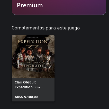
Premium
Complementos para este juego
Clair Obscur:
Expedition 33 –
Deluxe Edition
Upgrade
ARS$ 5.100,00