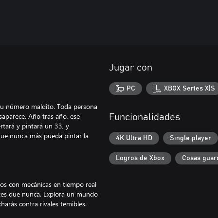
Jugar con
PC
XBOX Series X|S
o su número maldito. Toda persona
aparece. Año tras año, ese
Funcionalidades
tará y pintará un 33, y
que nunca más pueda pintar la
4K Ultra HD
Single player
Logros de Xbox
Cosas guar
nos con mecánicas en tiempo real
ntes que nunca. Explora un mundo
charás contra rivales temibles.