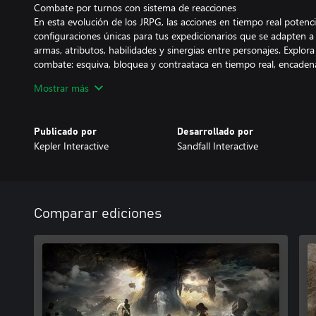
Combate por turnos con sistema de reacciones
En esta evolución de los JRPG, las acciones en tiempo real potenc
configuraciones únicas para tus expedicionarios que se adapten a
armas, atributos, habilidades y sinergias entre personajes. Explor
combate: esquiva, bloquea y contraataca en tiempo real, encade
ritmo de ataque y explota los puntos débiles del rival con un sist
Mostrar más
“El mañana siempre llega”.
Únete a Gustave, Maelle y sus compañeros expedicionarios, a qui
Publicado por
Desarrollado por
vida, en su desesperada búsqueda para romper el ciclo de muerte d
Kepler Interactive
Sandfall Interactive
las expediciones anteriores y descubre su destino. Conoce a los 
mientras aprenden a trabajar en equipo contra todo pronóstico.
Un mundo de belleza inquietante
Explora un reino cautivador habitado por enemigos fantásticos. Re
Comparar ediciones
la isla de Visages hasta el Campo de Batalla Olvidado, mientras e
ocultas en el camino. Descubre aliados de gran ayuda en criaturas
compañeros especiales, accede a nuevas formas de viajar y localiz
mundo.
Sumérgete en el juego debut de Sandfall Interactive, creado con
unos gráficos impresionantes y una banda sonora conmovedora.