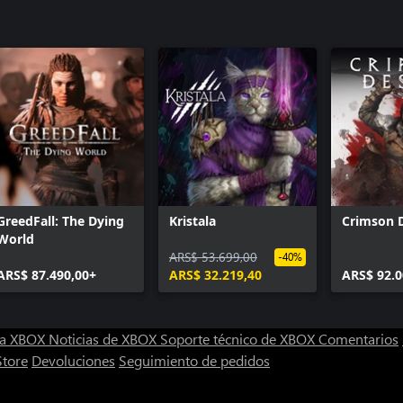
GreedFall: The Dying
Kristala
Crimson 
World
ARS$ 53.699,00
-40%
ARS$ 87.490,00+
ARS$ 32.219,40
ARS$ 92.0
ra XBOX
Noticias de XBOX
Soporte técnico de XBOX
Comentarios
Store
Devoluciones
Seguimiento de pedidos