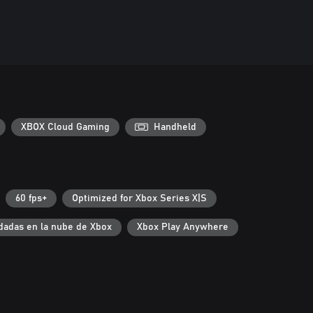
XBOX Cloud Gaming
Handheld
60 fps+
Optimized for Xbox Series X|S
dadas en la nube de Xbox
Xbox Play Anywhere