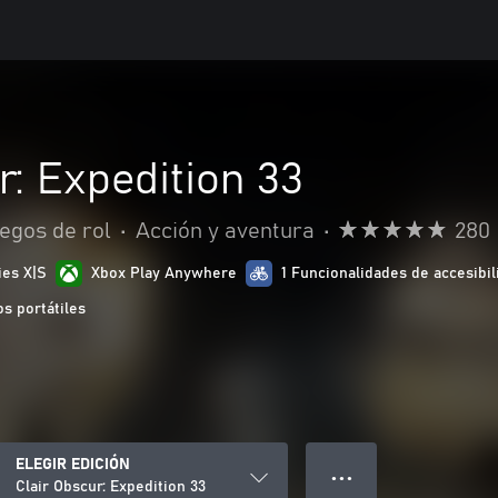
r: Expedition 33
egos de rol
•
Acción y aventura
•
280
ies X|S
Xbox Play Anywhere
1 Funcionalidades de accesibil
s portátiles
ELEGIR EDICIÓN
● ● ●
Clair Obscur: Expedition 33