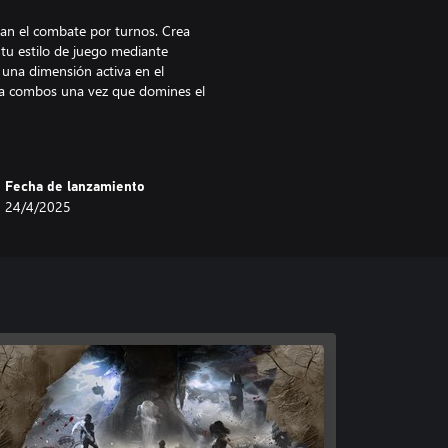
ian el combate por turnos. Crea
 tu estilo de juego mediante
a una dimensión activa en el
na combos una vez que domines el
ema de apuntado libre.
enes les queda un solo año de
Fecha de lanzamiento
e la Pintora. Sigue el rastro de
24/4/2025
miembros de la expedición 33
corre escenarios increíbles, desde
ncuentras secretos y misiones
 legendarias y recluta a
a zonas secretas en el mapa del
 Unreal Engine 5, que combina