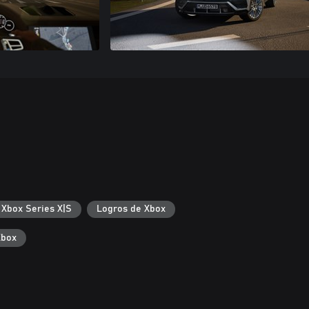
 Xbox Series X|S
Logros de Xbox
Xbox