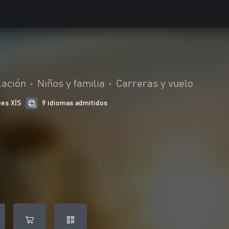
lación
•
Niños y familia
•
Carreras y vuelo
ies X|S
9 idiomas admitidos