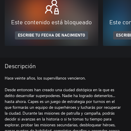
Este contenido está bloqueado
Este co
ESCRIBE TU FECHA DE NACIMIENTO
ESCRIB
Descripción
Hace veinte años, los supervillanos vencieron.
Desde entonces han creado una ciudad distópica en la que es
delito desarrollar superpoderes. Nadie ha logrado detenerlos...
hasta ahora. Capes es un juego de estrategia por turnos en el
que formarás un equipo de superhéroes y lucharás por recuperar
la ciudad. Durante las misiones de patrulla y campaña, podrás
decidir si avanzas en la historia o si te tomas tu tiempo para
explorar, probar las misiones secundarias, desbloquear héroes,
ganar puntos de habilidad, completar desafíos y aprender acerca