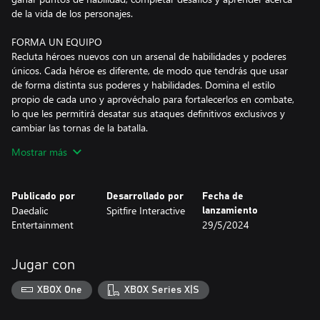
de la vida de los personajes.
FORMA UN EQUIPO
Recluta héroes nuevos con un arsenal de habilidades y poderes
únicos. Cada héroe es diferente, de modo que tendrás que usar
de forma distinta sus poderes y habilidades. Domina el estilo
propio de cada uno y aprovéchalo para fortalecerlos en combate,
lo que les permitirá desatar sus ataques definitivos exclusivos y
cambiar las tornas de la batalla.
Mostrar más
ESTRATEGIA POR TURNOS
Trepidantes combates heroicos por turnos que pondrán a prueba
tus dotes estratégicas. La composición de los equipos y su
Publicado por
Desarrollado por
Fecha de
posicionamiento son muy importantes, ya que te permitirán
Daedalic
Spitfire Interactive
lanzamiento
enfrentarte de formas distintas a los enemigos y los supervillanos
Entertainment
29/5/2024
que te encuentres. En Capes, los combates no se basan en
números aleatorios ni en quedarte acechando a cubierto. El
poder no te hará invulnerable, ni mucho menos. Tus decisiones
Jugar con
serán lo que determine si triunfas o fracasas.
XBOX One
XBOX Series X|S
¡AUNAD FUERZAS!
Reúne a un máximo de cuatro héroes por misión para que