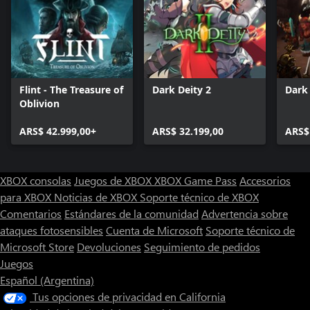
Flint - The Treasure of
Dark Deity 2
Dark
Oblivion
ARS$ 42.999,00+
ARS$ 32.199,00
ARS$
XBOX consolas
Juegos de XBOX
XBOX Game Pass
Accesorios
para XBOX
Noticias de XBOX
Soporte técnico de XBOX
Comentarios
Estándares de la comunidad
Advertencia sobre
ataques fotosensibles
Cuenta de Microsoft
Soporte técnico de
Microsoft Store
Devoluciones
Seguimiento de pedidos
Juegos
Español (Argentina)
Tus opciones de privacidad en California