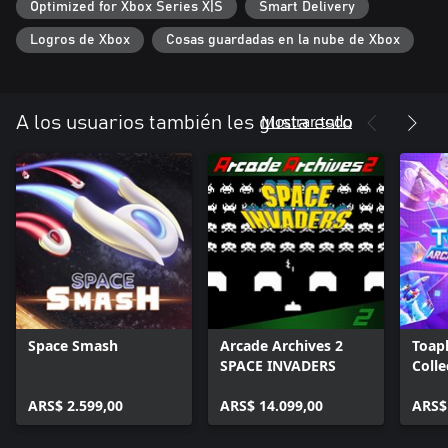
Optimized for Xbox Series X|S
Smart Delivery
Logros de Xbox
Cosas guardadas en la nube de Xbox
Mostrar todo
A los usuarios también les gusta esto
Space Smash
Arcade Archives 2
Toap
SPACE INVADERS
Colle
ARS$ 2.599,00
ARS$ 14.099,00
ARS$