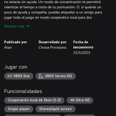
no estarás sin ayuda. Un modo de concentración te permitirá
ralentizar el tiempo a costa de tu puntuación. O, si quieres un
poco de ayuda y compañía, puedes etiquetar a un amigo para
jugar todo el juego en modo cooperativo local para dos
jugadores.
Mostrar más
Características
Publicado por
Desarrollado por
Fecha de
- 72 niveles que pondrán a prueba tus habilidades para romper
Atari
Choice Provisions
lanzamiento
ladrillos.
25/3/2025
- Modo infinito desbloqueable con clasificación mundial online.
- Modo cooperativo para dos jugadores para controlar el caos
con un amigo.
Jugar con
- Efectos visuales y sonoros que aumentan con tus combos.
XBOX One
XBOX Series X|S
Funcionalidades
Cooperación local de Xbox (2-2)
4K Ultra HD
Single player
Shared/split screen