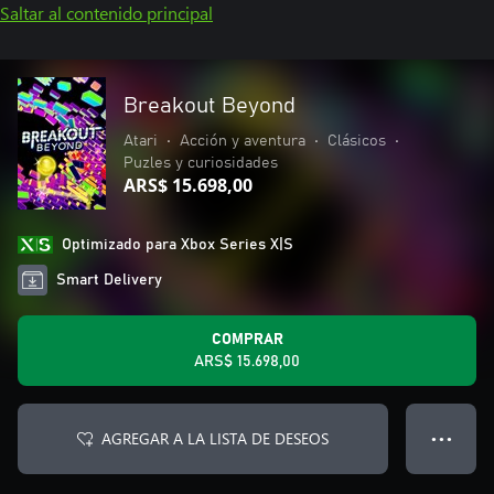
Saltar al contenido principal
Breakout Beyond
Atari
•
Acción y aventura
•
Clásicos
•
Puzles y curiosidades
ARS$ 15.698,00
Optimizado para Xbox Series X|S
Smart Delivery
COMPRAR
ARS$ 15.698,00
AGREGAR A LA LISTA DE DESEOS
● ● ●