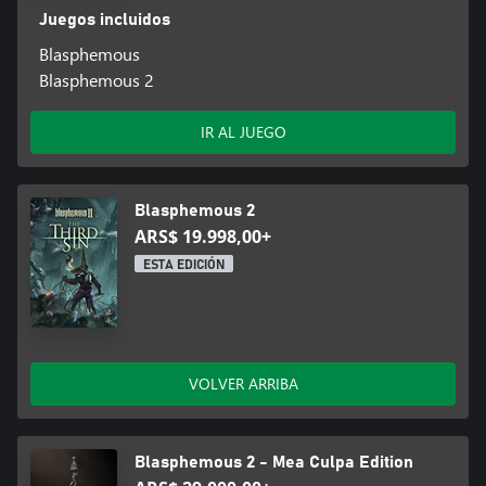
Juegos incluidos
Blasphemous
Batallas épicas contra jefes finales inolvidables
Blasphemous 2
Hordas de enemigos nunca vistos intentarán interponerse en tu
camino. Nuevos y espectaculares jefes finales pertrechados con
IR AL JUEGO
armas formidables pondrán a prueba tus habilidades con ataques
letales y asoladores en combates únicos, épicos, que se resuelven
en una escalada de tensión inolvidable.
Blasphemous 2
ARS$ 19.998,00+
Explora un mundo completamente nuevo
ESTA EDICIÓN
Te aguarda todo un mundo nuevo poblado de oscuros y
carismáticos personajes con los que relacionarte. Algunos te
ofrecerán su ayuda y otros te la pedirán. La mayoría te
encomendarán misiones suicidas para conseguir preciadas
reliquias olvidadas hace mucho tiempo. Con tantas cosas que ver
VOLVER ARRIBA
y hacer, las historias y las leyendas que descubrirás te ayudarán a
desentrañar los innumerables misterios del juego y te
proporcionarán una comprensión más profunda de este
Blasphemous 2 - Mea Culpa Edition
enigmático mundo.