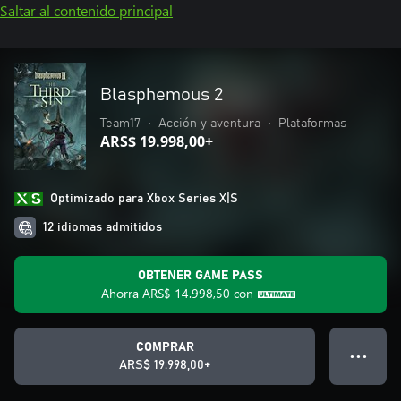
Saltar al contenido principal
Blasphemous 2
Team17
•
Acción y aventura
•
Plataformas
ARS$ 19.998,00+
Optimizado para Xbox Series X|S
12 idiomas admitidos
OBTENER GAME PASS
Ahorra
ARS$ 14.998,50
con
COMPRAR
● ● ●
ARS$ 19.998,00+