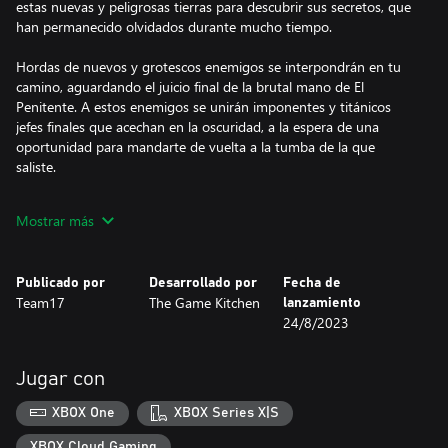
estas nuevas y peligrosas tierras para descubrir sus secretos, que
han permanecido olvidados durante mucho tiempo.
Hordas de nuevos y grotescos enemigos se interpondrán en tu
camino, aguardando el juicio final de la brutal mano de El
Penitente. A estos enemigos se unirán imponentes y titánicos
jefes finales que acechan en la oscuridad, a la espera de una
oportunidad para mandarte de vuelta a la tumba de la que
saliste.
Acabar con ellos no será fácil, pero Blasphemous 2 te ofrece más
Mostrar más
posibilidades para personalizar y mejorar un repertorio de nuevas
y espectaculares habilidades, además de ampliar el arsenal de El
Penitente con legendarias y devastadoras armas. Con tus ansias
Publicado por
Desarrollado por
Fecha de
de justicia y furia infinitas, la victoria podría estar a tu alcance.
Team17
The Game Kitchen
lanzamiento
24/8/2023
En última instancia, solo hay una cosa segura... La penitencia
nunca termina.
Jugar con
Explora un mundo no lineal más completo y plagado de secretos.
XBOX One
XBOX Series X|S
Después de despertar en un lugar desconocido, tu aventura
XBOX Cloud Gaming