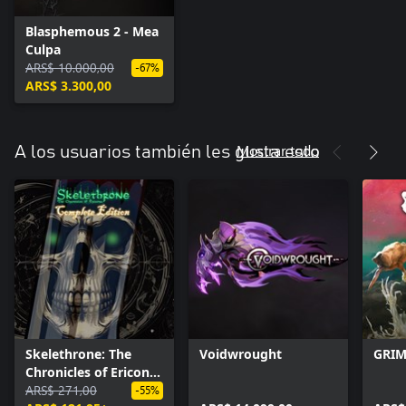
Blasphemous 2 - Mea
Culpa
ARS$ 10.000,00
-67%
ARS$ 3.300,00
Mostrar todo
A los usuarios también les gusta esto
Skelethrone: The
Voidwrought
GRIM
Chronicles of Ericona
- Complete Edition
ARS$ 271,00
-55%