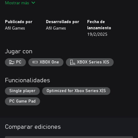
Mostrar más
Jugabilidad relajante: Gira y organiza piezas hexagonales para
guiar a las abejas y polinizar las flores.
Desafíos dinámicos: 30 niveles con creciente dificultad y nuevas
Publicado por
Desarrollado por
Fecha de
mecánicas a medida que avanzas.
Afil Games
Afil Games
lanzamiento
Ambiente acogedor: Diseño minimalista y banda sonora relajante
19/2/2025
para una experiencia placentera.
Tómate un respiro del ajetreo diario y deja que Bee Flowers te
lleve a un mundo de lógica y belleza. ¿Estás listo para ayudar a
Jugar con
las abejas y dar vida a las flores?
PC
XBOX One
XBOX Series X|S
Funcionalidades
Single player
Optimized for Xbox Series X|S
PC Game Pad
Comparar ediciones