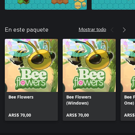
Mostrar todo
En este paquete
Bee Flowers
Bee Flowers
Bee 
(Windows)
One)
ARS$ 70,00
ARS$ 70,00
ARS$