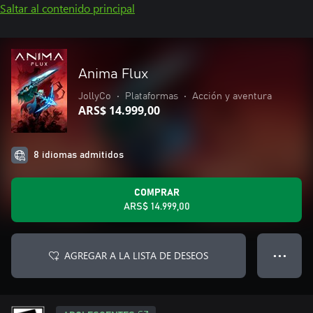
Saltar al contenido principal
Anima Flux
JollyCo
•
Plataformas
•
Acción y aventura
ARS$ 14.999,00
8 idiomas admitidos
COMPRAR
ARS$ 14.999,00
AGREGAR A LA LISTA DE DESEOS
● ● ●