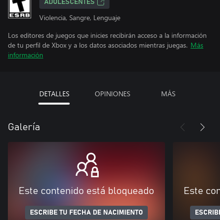
ADOLESCENTES
Violencia, Sangre, Lenguaje
Los editores de juegos que inicies recibirán acceso a la información
de tu perfil de Xbox y a los datos asociados mientras juegas.
Más
información
DETALLES
OPINIONES
MÁS
Galería
Este contenido está bloqueado
Este co
ESCRIBE TU FECHA DE NACIMIENTO
ESCRIB