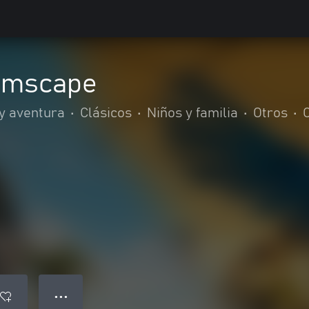
amscape
y aventura
•
Clásicos
•
Niños y familia
•
Otros
•
● ● ●