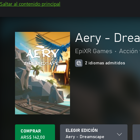
Saltar al contenido principal
Aery - Dre
EpiXR Games
•
Acción 
2 idiomas admitidos
ELEGIR EDICIÓN
COMPRAR
Aery - Dreamscape
ARS$ 142,00