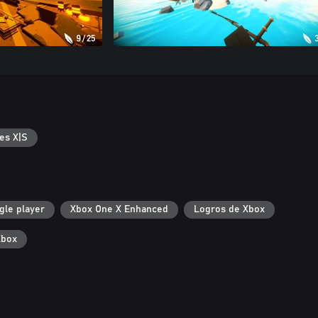
es X|S
gle player
Xbox One X Enhanced
Logros de Xbox
Xbox