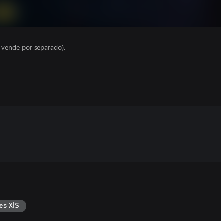
e vende por separado).
es X|S