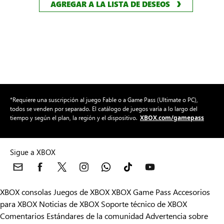
AGREGAR A LA LISTA DE DESEOS
*Requiere una suscripción al juego Fable o a Game Pass (Ultimate o PC),
todos se venden por separado. El catálogo de juegos varía a lo largo del
XBOX.com/gamepass
tiempo y según el plan, la región y el dispositivo.
Sigue a XBOX
XBOX consolas
Juegos de XBOX
XBOX Game Pass
Accesorios
para XBOX
Noticias de XBOX
Soporte técnico de XBOX