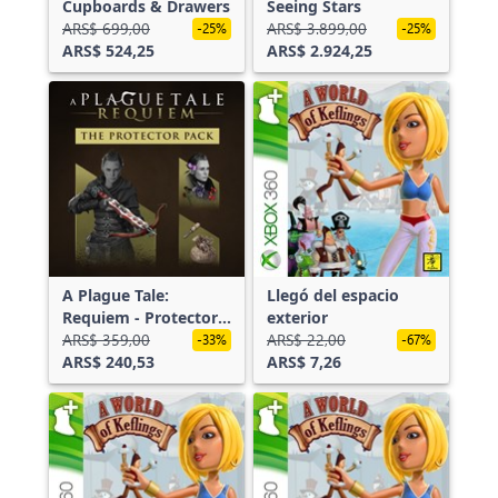
Cupboards & Drawers
Seeing Stars
ARS$ 699,00
ARS$ 3.899,00
-25%
-25%
ARS$ 524,25
ARS$ 2.924,25
A Plague Tale:
Llegó del espacio
Requiem - Protector
exterior
Pack
ARS$ 359,00
ARS$ 22,00
-33%
-67%
ARS$ 240,53
ARS$ 7,26