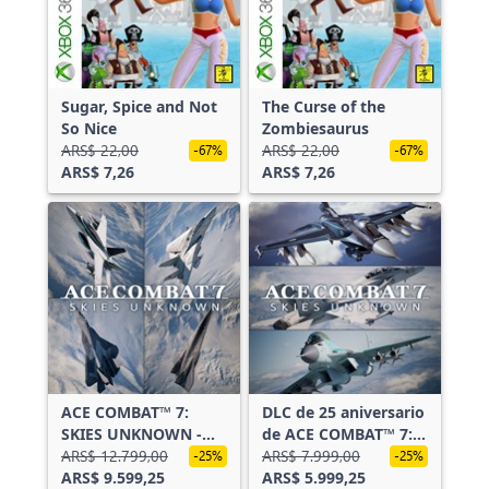
Sugar, Spice and Not
The Curse of the
So Nice
Zombiesaurus
ARS$ 22,00
ARS$ 22,00
-67%
-67%
ARS$ 7,26
ARS$ 7,26
ACE COMBAT™ 7:
DLC de 25 aniversario
SKIES UNKNOWN -
de ACE COMBAT™ 7:
TOP GUN: Maverick
ARS$ 12.799,00
SKIES UNKNOWN -
ARS$ 7.999,00
-25%
-25%
Aircraft Set-
ARS$ 9.599,25
Conjunto de serie de
ARS$ 5.999,25