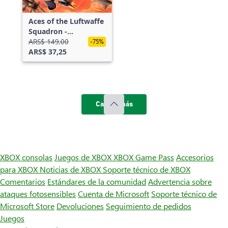
Aces of the Luftwaffe
Squadron -
Nebelgeschwader
ARS$ 149,00
-75%
ARS$ 37,25
Cargar más
XBOX consolas
Juegos de XBOX
XBOX Game Pass
Accesorios
para XBOX
Noticias de XBOX
Soporte técnico de XBOX
Comentarios
Estándares de la comunidad
Advertencia sobre
ataques fotosensibles
Cuenta de Microsoft
Soporte técnico de
Microsoft Store
Devoluciones
Seguimiento de pedidos
Juegos