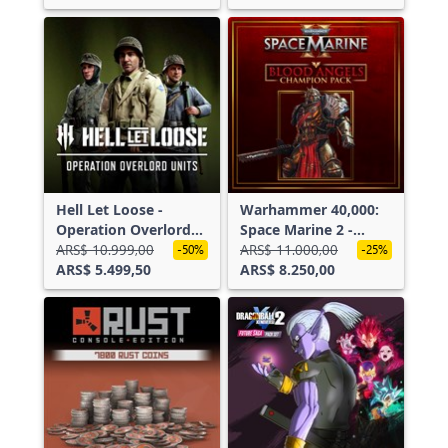
Hell Let Loose -
Warhammer 40,000:
Operation Overlord
Space Marine 2 -
Units
ARS$ 10.999,00
Blood Angels
ARS$ 11.000,00
-50%
-25%
ARS$ 5.499,50
Champion Pack
ARS$ 8.250,00