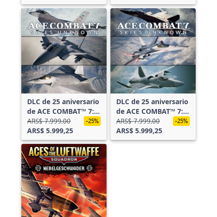
aviones sofisticados
DLC de 25 aniversario
DLC de 25 aniversario
de ACE COMBAT™ 7:
de ACE COMBAT™ 7:
SKIES UNKNOWN -
ARS$ 7.999,00
SKIES UNKNOWN -
ARS$ 7.999,00
-25%
-25%
Conjunto de serie de
ARS$ 5.999,25
Conjunto de serie de
ARS$ 5.999,25
aviones
aviones originales
experimentales