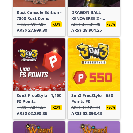
Rust Console Edition -
DRAGON BALL
7800 Rust Coins
XENOVERSE 2 -
ARS$ 39.999,00
FUTURE SAGA Pack
ARS$ 38.539,00
-30%
-25%
ARS$ 27.999,30
Set
ARS$ 28.904,25
3on3 FreeStyle - 1,100
3on3 FreeStyle – 550
FS Points
Points FS
ARS$ 77.863,58
ARS$ 40.123,04
-20%
-20%
ARS$ 62.290,86
ARS$ 32.098,43