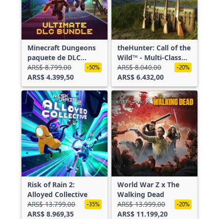
Minecraft Dungeons
theHunter: Call of the
paquete de DLC
Wild™ - Multi-Class
definitivo
ARS$ 8.799,00
Weapon Pack
ARS$ 8.040,00
-50%
-20%
ARS$ 4.399,50
ARS$ 6.432,00
Risk of Rain 2:
World War Z x The
Alloyed Collective
Walking Dead
ARS$ 13.799,00
ARS$ 13.999,00
-35%
-20%
ARS$ 8.969,35
ARS$ 11.199,20