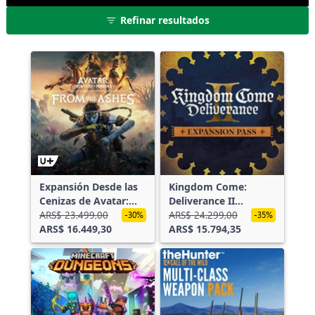
Refinar resultados
Expansión Desde las
Kingdom Come:
Cenizas de Avatar:
Deliverance II
Frontiers of
ARS$ 23.499,00
Expansion Pass
ARS$ 24.299,00
-30%
-35%
Pandora™
ARS$ 16.449,30
ARS$ 15.794,35