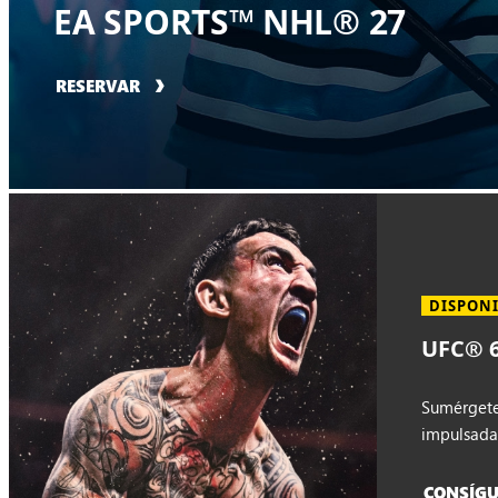
EA SPORTS™ NHL® 27
RESERVAR
DISPON
UFC® 6
Sumérgete
impulsada
CONSÍG