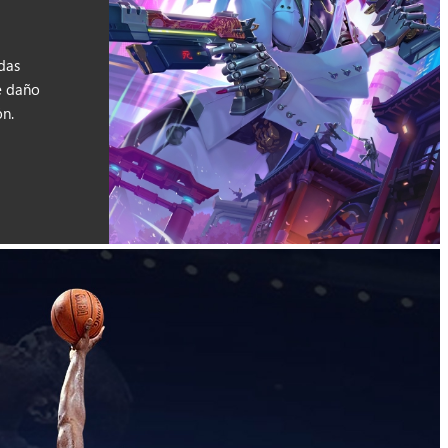
adas
e daño
ón.