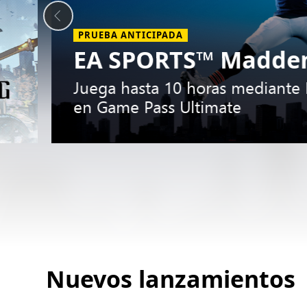
PRUEBA ANTICIPADA
EA SPORTS™ Madden
Juega hasta 10 horas mediante E
en Game Pass Ultimate
Slide
1
Nuevos lanzamientos
of
5.