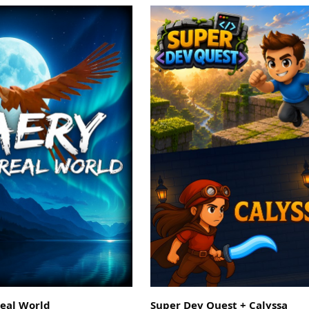
real World
Super Dev Quest + Calyssa