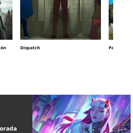
ión
Dispatch
Palworld
porada