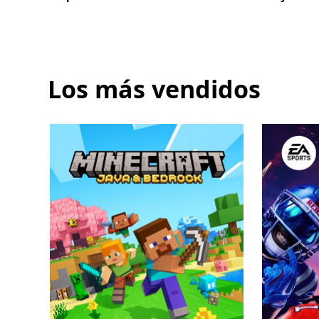
Game
Pass
Ultimate
Los más vendidos