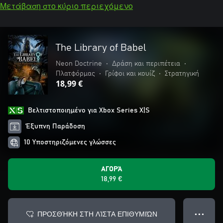
Μετάβαση στο κύριο περιεχόμενο
The Library of Babel
Neon Doctrine
•
Δράση και περιπέτεια
•
Πλατφόρμας
•
Γρίφοι και κουίζ
•
Στρατηγική
18,99 €
Βελτιστοποιημένο για Xbox Series X|S
Έξυπνη Παράδοση
10 Υποστηριζόμενες γλώσσες
ΑΓΟΡΆ
18,99 €
ΠΡΟΣΘΉΚΗ ΣΤΗ ΛΊΣΤΑ ΕΠΙΘΥΜΙΏΝ
● ● ●