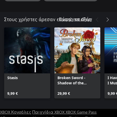
Εμφάνιση όλων
Στους χρήστες άρεσαν επίσης τα εξής
Stasis
Broken Sword -
I Ha
Shadow of the
I Mu
Templars: Reforged
9,99 €
29,99 €
9,99 
XBOX Κονσόλες
Παιχνίδια XBOX
XBOX Game Pass