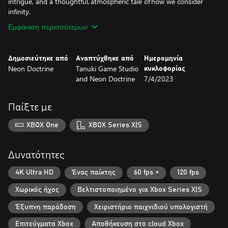
intrigue, and a thoughtful, atmospheric tale of how we consider
infinity.
Εμφάνιση περισσότερων
Δημοσιεύτηκε από
Αναπτύχθηκε από
Ημερομηνία
Neon Doctrine
Tanuki Game Studio
κυκλοφορίας
and Neon Doctrine
7/4/2023
Παίξτε με
XBOX One
XBOX Series X|S
Δυνατότητες
4K Ultra HD
Ένας παίκτης
60 fps +
120 fps
Χωρικός ήχος
Βελτιστοποιημένο για Xbox Series X|S
Έξυπνη παράδοση
Χειριστήριο παιχνιδιού υπολογιστή
Επιτεύγματα Xbox
Αποθήκευση στο cloud Xbox