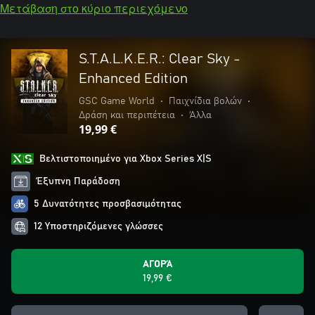
Μετάβαση στο κύριο περιεχόμενο
S.T.A.L.K.E.R.: Clear Sky -
Enhanced Edition
GSC Game World
•
Παιχνίδια βολών
•
Δράση και περιπέτεια
•
Άλλα
19,99 €
Βελτιστοποιημένο για Xbox Series X|S
Έξυπνη Παράδοση
5 Δυνατότητες προσβασιμότητας
12 Υποστηριζόμενες γλώσσες
ΑΓΟΡΆ
19,99 €