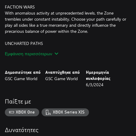
FACTION WARS
With anomalous activity at unprecedented levels, the Zone
trembles under constant instability. Choose your path carefully or
play all sides like a true mercenary and directly influence the
precarious balance of power within the Zone.
UNCHARTED PATHS
Venture into the unknown, uncovering lost territories and secrets
Εμφάνιση περισσότερων
in Swamps, Lymansk, the Red Forest. Utilize your arsenal with
new weapons and an advanced equipment upgrade system
along with innovative artifact hunting mechanics.
Δημοσιεύτηκε από
Αναπτύχθηκε από
Ημερομηνία
GSC Game World
GSC Game World
κυκλοφορίας
UNVEIL THE MYSTERIES OF THE PAST
6/3/2024
Unravel the deeper secrets connecting directly to the original
Shadow of Chornobyl. Witness firsthand events that set the
stage for future events, meeting iconic characters and exploring
Παίξτε με
legendary locations as they once were.
XBOX One
XBOX Series X|S
Good Hunting, stalker.
Δυνατότητες