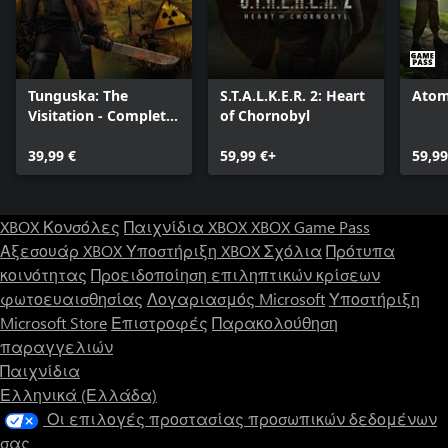
Tunguska: The
S.T.A.L.K.E.R. 2: Heart
Atom
Visitation - Complete
of Chornobyl
Edition
39,99 €
59,99 €+
59,99
XBOX Κονσόλες
Παιχνίδια XBOX
XBOX Game Pass
Αξεσουάρ XBOX
Υποστήριξη XBOX
Σχόλια
Πρότυπα
κοινότητας
Προειδοποίηση επιληπτικών κρίσεων
φωτοευαισθησίας
Λογαριασμός Microsoft
Υποστήριξη
Microsoft Store
Επιστροφές
Παρακολούθηση
παραγγελιών
Παιχνίδια
Ελληνικά (Ελλάδα)
Οι επιλογές προστασίας προσωπικών δεδομένων
σας