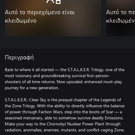
Αυτό το περιεχόμενο είναι
Αυτό το πε
κλειδωμένο
κλειδωμέν
Περιγραφή
Back to where it all started — the S.T.A.L.K.E.R. Trilogy, one of the
most visionary and groundbreaking survival first-person-
shooters of all time returns. Now upscaled, enhanced must-play
journey for a new generation.
S.T.A.L.K.E.R.: Clear Sky is the prequel chapter of the Legends of
the Zone Trilogy. With the ability to directly influence the balance
of power through Faction Wars, step into the boots of Scar — a
seasoned mercenary, able to somehow survive deadly Emissions.
Make your way to the Chornobyl Nuclear Power Plant through
radiation, anomalies, enemies, mutants, and conflict-raging Zone.