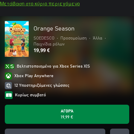
Μετάβαση στο κύριο περιεχόμενο
Orange Season
SOEDESCO
•
Προσομοίωση
•
Άλλα
•
Παιχνίδια ρόλων
19,99 €
Βελτιστοποιημένο για Xbox Series X|S
Xbox Play Anywhere
12 Υποστηριζόμενες γλώσσες
Κυρίως συμβατό
ΑΓΟΡΆ
19,99 €