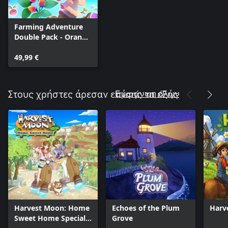
Farming Adventure
Double Pack - Orange
Season + Garden
Witch Life
49,99 €
Εμφάνιση όλων
Στους χρήστες άρεσαν επίσης τα εξής
Harvest Moon: Home
Echoes of the Plum
Harv
Sweet Home Special
Grove