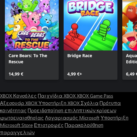
Care Bears: To The
Bridge Race
Aqua
Rescue
Editi
14,99 €
4,99 €+
6,49 
XBOX Κονσόλες
Παιχνίδια XBOX
XBOX Game Pass
Αξεσουάρ XBOX
Υποστήριξη XBOX
Σχόλια
Πρότυπα
κοινότητας
Προειδοποίηση επιληπτικών κρίσεων
φωτοευαισθησίας
Λογαριασμός Microsoft
Υποστήριξη
Microsoft Store
Επιστροφές
Παρακολούθηση
παραγγελιών