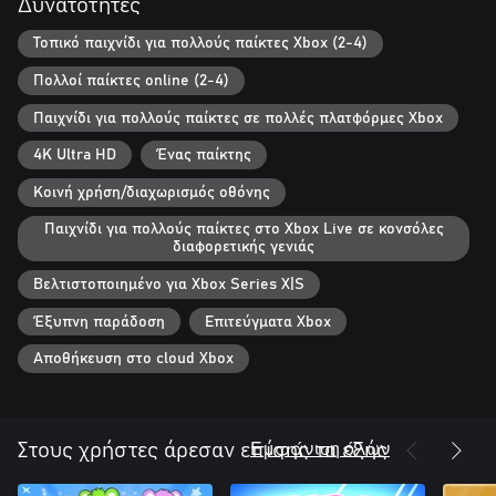
Δυνατότητες
through collapsing tombs and skid round the track in rally races
and so much more across 60 different wildly fun minigames.
Τοπικό παιχνίδι για πολλούς παίκτες Xbox (2-4)
Πολλοί παίκτες online (2-4)
You do you:
With over 1 billion minifigure combinations from iconic LEGO
Παιχνίδι για πολλούς παίκτες σε πολλές πλατφόρμες Xbox
sets, you can go with a classic look or design your own unique
and outlandish minifigure. Show off your creation at the next
4K Ultra HD
Ένας παίκτης
party!
Κοινή χρήση/διαχωρισμός οθόνης
Παιχνίδι για πολλούς παίκτες στο Xbox Live σε κονσόλες
διαφορετικής γενιάς
Βελτιστοποιημένο για Xbox Series X|S
Έξυπνη παράδοση
Επιτεύγματα Xbox
Αποθήκευση στο cloud Xbox
Εμφάνιση όλων
Στους χρήστες άρεσαν επίσης τα εξής