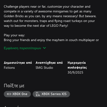
Challenge players near or far, customize your character and
compete in a variety of awesome minigames to get as many
Golden Bricks as you can, by any means necessary! But beware,
watch out for monsters, traps and flying roast turkeys on your
way to become the next star of LEGO Party!
Play your way:
Bring your friends and enjoy the mayhem in couch multiplayer or
with cross-platform online multiplayer for up to 4 players.
Εμφάνιση περισσότερων
Whether it's competing for the perfect score in Rocketball,
practicing against that pesky kraken in Kraken Up or boogieing
down in Dance Off, you can enjoy LEGO Party! together or solo!
Δημοσιεύτηκε από
Αναπτύχθηκε από
Ημερομηνία
Fictions
SMG Studio
κυκλοφορίας
Go for the gold:
30/9/2025
In LEGO Party! you have one goal: to become the player with the
most Golden Bricks! Use power-ups to gain the advantage and
set up traps to sabotage your opponents across a range of
Παίξτε με
customizable LEGO themed Challenge Zones.
XBOX One
XBOX Series X|S
Everything is awesome:
Put your speed, wits, and LEGO expertise to the test across a
variety of crazy minigames. Race to make dinner for aliens, run