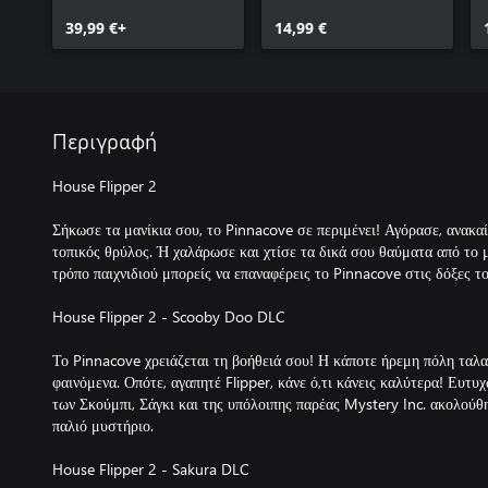
39,99 €+
14,99 €
Περιγραφή
House Flipper 2
Σήκωσε τα μανίκια σου, το Pinnacove σε περιμένει! Αγόρασε, ανακαίν
τοπικός θρύλος. Ή χαλάρωσε και χτίσε τα δικά σου θαύματα από το 
τρόπο παιχνιδιού μπορείς να επαναφέρεις το Pinnacove στις δόξες το
House Flipper 2 - Scooby Doo DLC
Το Pinnacove χρειάζεται τη βοήθειά σου! Η κάποτε ήρεμη πόλη ταλ
φαινόμενα. Οπότε, αγαπητέ Flipper, κάνε ό,τι κάνεις καλύτερα! Ευτυχ
των Σκούμπι, Σάγκι και της υπόλοιπης παρέας Mystery Inc. ακολούθ
παλιό μυστήριο.
House Flipper 2 - Sakura DLC