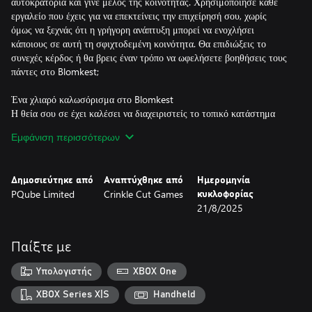
αυτοκρατορία και γίνε μέλος της κοινότητας. Χρησιμοποίησε κάθε
εργαλείο που έχεις για να επεκτείνεις την επιχείρησή σου, χωρίς
όμως να ξεχνάς ότι η γρήγορη ανάπτυξη μπορεί να ενοχλήσει
κάποιους σε αυτή τη σφιχτοδεμένη κοινότητα. Θα επιδιώξεις το
συνεχές κέρδος ή θα βρεις έναν τρόπο να ωφελήσετε βοηθήσεις τους
πάντες στο Blomkest;
Ένα χλιαρό καλωσόρισμα στο Blomkest
Η θεία σου σε έχει καλέσει να διαχειριστείς το τοπικό κατάστημα
«Discounty» στο υποβαθμισμένο λιμάνι του Blomkest. Έχε το νου
Εμφάνιση περισσότερων
σου γιατί δεν θέλουν όλοι να πετύχεις.
Φτιάξε Φιλίες (ή κάνε Παντοτινούς Εχθρούς)
Δημοσιεύτηκε από
Αναπτύχθηκε από
Ημερομηνία
Εξερεύνησε το Blomkest μετά το κλείσιμο του καταστήματος και
PQube Limited
Crinkle Cut Games
κυκλοφορίας
γνώρισε τους ντόπιους. Κάνε τους ντόπιους πιστούς πελάτες του
21/8/2025
Discounty και αποκάλυψε τα κρυφά μυστικά της πόλης.
Σχεδίασε και διακόσμησε το κατάστημά σου
Παίξτε με
Δημιούργησε ένα όμορφο, αποδοτικό κατάστημα αλλάζοντας θέση
στα ράφια και τα προϊόντα. Σχεδίασε ελκυστικούς διαδρόμους για να
Υπολογιστής
XBOX One
μπορούν οι πελάτες να κινούνται άνετα και πρόσθεσε διακοσμητικά
για να ενθαρρύνεις τις αγορές!
XBOX Series X|S
Handheld