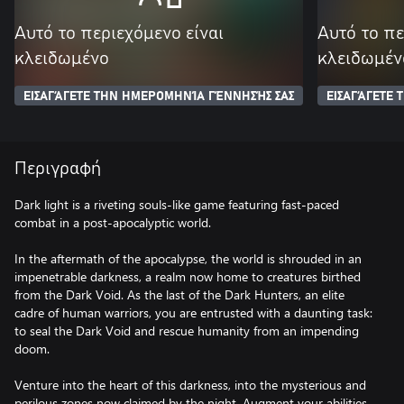
Αυτό το περιεχόμενο είναι
Αυτό το πε
κλειδωμένο
κλειδωμέν
ΕΙΣΑΓΆΓΕΤΕ ΤΗΝ ΗΜΕΡΟΜΗΝΊΑ ΓΈΝΝΗΣΉΣ ΣΑΣ
ΕΙΣΑΓΆΓΕΤΕ
Περιγραφή
Dark light is a riveting souls-like game featuring fast-paced
combat in a post-apocalyptic world.
In the aftermath of the apocalypse, the world is shrouded in an
impenetrable darkness, a realm now home to creatures birthed
from the Dark Void. As the last of the Dark Hunters, an elite
cadre of human warriors, you are entrusted with a daunting task:
to seal the Dark Void and rescue humanity from an impending
doom.
Venture into the heart of this darkness, into the mysterious and
perilous zones now claimed by the night. Augment your abilities