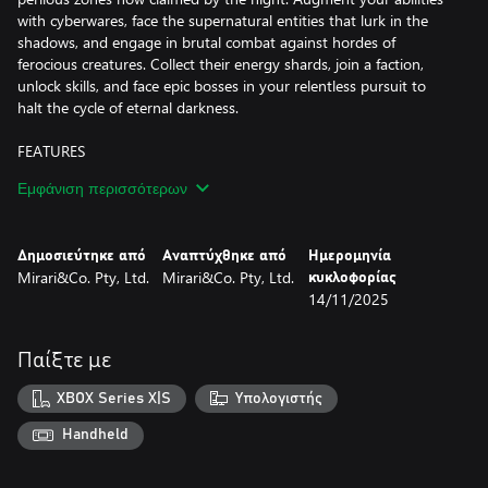
with cyberwares, face the supernatural entities that lurk in the
shadows, and engage in brutal combat against hordes of
ferocious creatures. Collect their energy shards, join a faction,
unlock skills, and face epic bosses in your relentless pursuit to
halt the cycle of eternal darkness.
FEATURES
Εμφάνιση περισσότερων
-Unveiling Unique Visuals and Dynamic World:
Immerse yourself in the choice of Pixel Mode or Cinematic Mode,
granting a nostalgic pixel aesthetic or visually striking experience.
Δημοσιεύτηκε από
Αναπτύχθηκε από
Ημερομηνία
Explore 6 distinct biomes where enemies and temporary power-
Mirari&Co. Pty, Ltd.
Mirari&Co. Pty, Ltd.
κυκλοφορίας
ups continuously evolve with each playthrough. Overcome 14
14/11/2025
major bosses, numerous elites, and mini-bosses to acquire
valuable loot and upgrade materials.
Παίξτε με
-Intense Gameplay and Progression: Engage in challenging
Souls-Like combat, mastering timing, dodging, and parrying.
XBOX Series X|S
Υπολογιστής
Progress through loot, items, and character upgrades, enhancing
attributes like Strength, Agility, Faith, Intellect, and Blood.
Handheld
-Cyberware Enhancement: Choose from 100+ unique Cyberware