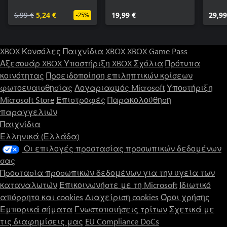
6,99 €
5,24 €
19,99 €
29,99
-25%
XBOX Κονσόλες
Παιχνίδια XBOX
XBOX Game Pass
Αξεσουάρ XBOX
Υποστήριξη XBOX
Σχόλια
Πρότυπα
κοινότητας
Προειδοποίηση επιληπτικών κρίσεων
φωτοευαισθησίας
Λογαριασμός Microsoft
Υποστήριξη
Microsoft Store
Επιστροφές
Παρακολούθηση
παραγγελιών
Παιχνίδια
Ελληνικά (Ελλάδα)
Οι επιλογές προστασίας προσωπικών δεδομένων
σας
Προστασία προσωπικών δεδομένων για την υγεία των
καταναλωτών
Επικοινωνήστε με τη Microsoft
Ιδιωτικό
απόρρητο και cookies
Διαχείριση cookies
Όροι χρήσης
Εμπορικά σήματα
Γνωστοποιήσεις τρίτων
Σχετικά με
τις διαφημίσεις μας
EU Compliance DoCs