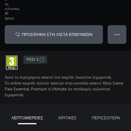
τις
τελευταίες
30
ημέρες
ΠΡΟΣΘΉΚΗ ΣΤΗ ΛΊΣΤΑ ΕΠΙΘΥΜΙΏΝ
● ● ●
PEGI 3
Αυτό το περιεχόμενο απαιτεί ένα παιχνίδι (πωλείται ξεχωριστά).
Το online παιχνίδι πολλών παικτών στην κονσόλα απαιτεί Xbox Game
Pass Essential, Premium ή Ultimate (οι συνδρομές πωλούνται
ξεχωριστά).
ΛΕΠΤΟΜΕΡΕΙΕΣ
ΚΡΙΤΙΚΕΣ
ΠΕΡΙΣΣΟΤΕΡΑ