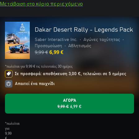
Μετάβαση στο κύριο περιεχόμενο
Dakar Desert Rally - Legends Pack
Saber Interactive Inc.
•
Αγώνες ταχύτητας
•
Προσομοίωση
•
Αθλητισμός
9,99 €
6,99 €
*πωλείται για 9,99 € τις τελευταίες 30 ημέρες
Σε προσφορά: αποθήκευση 3,00 €, τελειώνει σε 5 ημέρες
Απαιτεί ένα παιχνίδι
ΑΓΟΡΆ
9,99 €
6,99 €
*πωλείται
για
9,99
€