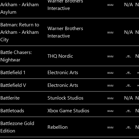
Warner Brothers
Arkham - Arkham
N/A
N
Interactive
Asylum
Batman: Return to
Warner Brothers
Arkham - Arkham
N/A
N
Interactive
City
Battle Chasers:
THQ Nordic
N
Nightwar
Battlefield 1
Electronic Arts
Battlefield V
Electronic Arts
Battlerite
Stunlock Studios
N/A
N
Battletoads
Xbox Game Studios
N
Battlezone Gold
Rebellion
N
Edition