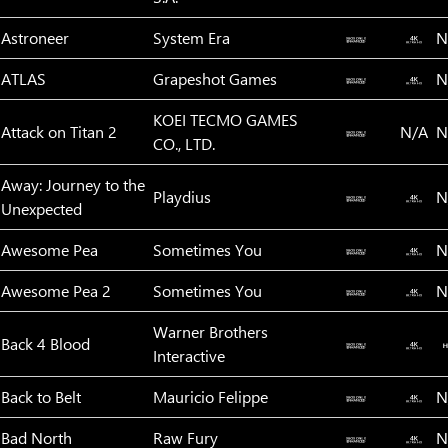
Astroneer
System Era
N
ATLAS
Grapeshot Games
N
KOEI TECMO GAMES
Attack on Titan 2
N/A
N
CO., LTD.
Away: Journey to the
Playdius
N
Unexpected
Awesome Pea
Sometimes You
N
Awesome Pea 2
Sometimes You
N
Warner Brothers
Back 4 Blood
Interactive
Back to Belt
Mauricio Felippe
N
Bad North
Raw Fury
N