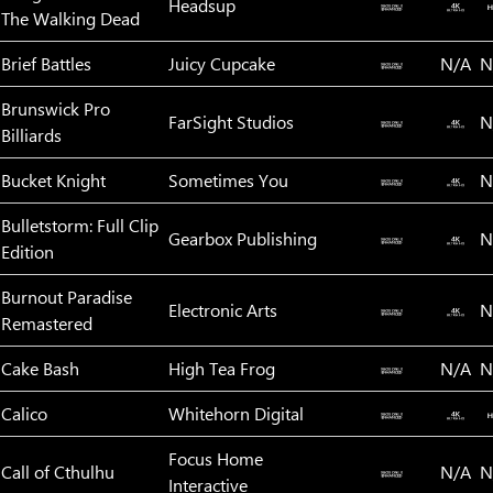
Headsup
The Walking Dead
Brief Battles
Juicy Cupcake
N/A
N
Brunswick Pro
FarSight Studios
N
Billiards
Bucket Knight
Sometimes You
N
Bulletstorm: Full Clip
Gearbox Publishing
N
Edition
Burnout Paradise
Electronic Arts
N
Remastered
Cake Bash
High Tea Frog
N/A
N
Calico
Whitehorn Digital
Focus Home
Call of Cthulhu
N/A
N
Interactive