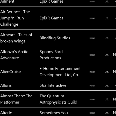
Ailment
EpiXR Games
Air Bounce - The
Jump 'n' Run
EpiXR Games
Challenge
Airheart - Tales of
Blindflug Studios
broken Wings
Alfonzo's Arctic
Spoony Bard
N
Adventure
Productions
E-Home Entertainment
AlienCruise
N
Development Ltd., Co.
Alluris
562 Interactive
Almost There: The
The Quantum
N
Platformer
Astrophysicists Guild
Alteric
Sometimes You
N