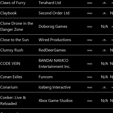
Claws of Furry
Terahard Ltd
Claybook
Second Order Ltd
N
Clone Drone in the
Doborog Games
N/A
Danger Zone
Close to the Sun
Wired Productions
Clumsy Rush
RedDeerGames
N
BANDAI NAMCO
CODE VEIN
N/A
N
Entertainment Inc.
Conan Exiles
Funcom
N/A
N
Conarium
Iceberg Interactive
Conker: Live &
Xbox Game Studios
N/A
N
Reloaded