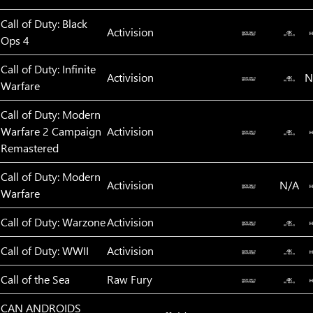
Call of Duty: Black
Activision
Ops 4
Call of Duty: Infinite
Activision
N
Warfare
Call of Duty: Modern
Warfare 2 Campaign
Activision
Remastered
Call of Duty: Modern
Activision
N/A
Warfare
Call of Duty: Warzone
Activision
Call of Duty: WWII
Activision
Call of the Sea
Raw Fury
CAN ANDROIDS