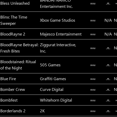
Bless Unleashed
Entertainment Inc.
Blinx: The Time
Xbox Game Studios
N/A
N
Sweeper
BloodRayne 2
Majesco Entertainment
N/A
N
BloodRayne Betrayal:
Ziggurat Interactive,
N
Fresh Bites
Inc.
Bloodstained: Ritual
505 Games
N
of the Night
Blue Fire
Graffiti Games
N
Bomber Crew
Curve Digital
N
Bombfest
Whitehorn Digital
Borderlands 2
2K