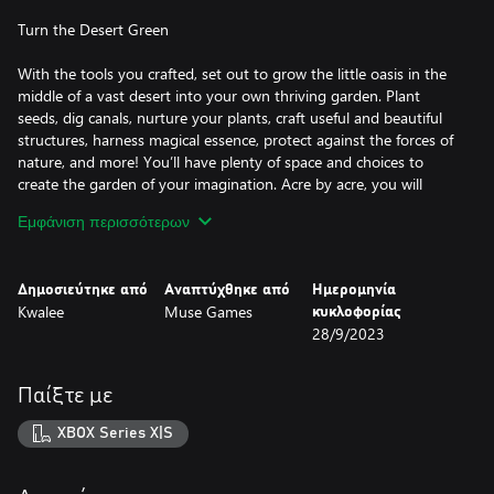
Turn the Desert Green
With the tools you crafted, set out to grow the little oasis in the
middle of a vast desert into your own thriving garden. Plant
seeds, dig canals, nurture your plants, craft useful and beautiful
structures, harness magical essence, protect against the forces of
nature, and more! You’ll have plenty of space and choices to
create the garden of your imagination. Acre by acre, you will
reclaim the desert and reforest the world.
Εμφάνιση περισσότερων
Explore, Forage, and Survive
Δημοσιεύτηκε από
Αναπτύχθηκε από
Ημερομηνία
Explore the desert around you. It is not as barren as you think!
Kwalee
Muse Games
κυκλοφορίας
Forage for seeds and resources. Store them for a longer journey
28/9/2023
or bring them back to your garden, the choice is yours. Manage
your food and water carefully as your journey through the dunes,
the drained and salted sea, the poisoned canyons, and the cold
Παίξτε με
and distant mountains. The farther you adventure, the greater
the peril and rewards. Rare minerals, exotic plants, adorable
XBOX Series X|S
creatures, and ancient spirits await your discovery.
Uncover the Mystery