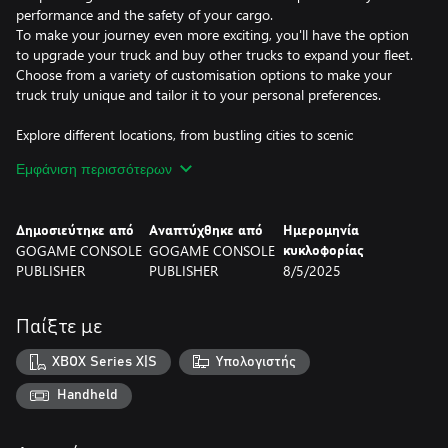
performance and the safety of your cargo.
To make your journey even more exciting, you'll have the option
to upgrade your truck and buy other trucks to expand your fleet.
Choose from a variety of customisation options to make your
truck truly unique and tailor it to your personal preferences.
Explore different locations, from bustling cities to scenic
highways, each with its own unique challenges and rewards. Take
Εμφάνιση περισσότερων
on challenging routes, navigate through tough terrain, and
overcome obstacles on your way to becoming the best truck
driver in the game.
Δημοσιεύτηκε από
Αναπτύχθηκε από
Ημερομηνία
GOGAME CONSOLE
GOGAME CONSOLE
κυκλοφορίας
With realistic graphics and immersive gameplay, this truck
PUBLISHER
PUBLISHER
8/5/2025
simulator game is sure to keep you hooked for hours on end. So
what are you waiting for? Get ready to hit the road and start
your journey towards becoming the ultimate truck driver today!
Παίξτε με
XBOX Series X|S
Υπολογιστής
Handheld