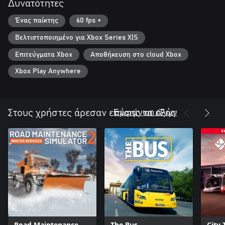
Δυνατότητες
Ένας παίκτης
60 fps +
Βελτιστοποιημένο για Xbox Series X|S
Επιτεύγματα Xbox
Αποθήκευση στο cloud Xbox
Xbox Play Anywhere
Εμφάνιση όλων
Στους χρήστες άρεσαν επίσης τα εξής
Road Maintenance
The Bus
City 