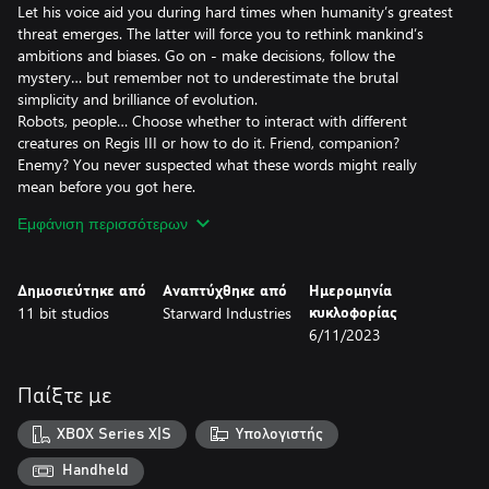
Let his voice aid you during hard times when humanity’s greatest
threat emerges. The latter will force you to rethink mankind’s
ambitions and biases. Go on - make decisions, follow the
mystery… but remember not to underestimate the brutal
simplicity and brilliance of evolution.
Robots, people… Choose whether to interact with different
creatures on Regis III or how to do it. Friend, companion?
Enemy? You never suspected what these words might really
mean before you got here.
Immerse yourself in the atompunk atmosphere by using various
Εμφάνιση περισσότερων
tools, such as a telemeter or a tracker, and drive a vehicle
through a stunning landscape. Experience realistic interactions
with analogue technologies in a retro futuristic timeline.
Δημοσιεύτηκε από
Αναπτύχθηκε από
Ημερομηνία
The Invincible is a first-person game based on the motifs of The
11 bit studios
Starward Industries
κυκλοφορίας
Invincible - an iconic novel of the world-known, hard science-
6/11/2023
fiction author and Polish futurologist Stanisław Lem.
There are places like Regis III, not prepared for us and for which
we are not prepared for. Still, our spacecraft inevitably comes
Παίξτε με
closer to the destination - for our stories and fates to cross in a
XBOX Series X|S
Υπολογιστής
Handheld