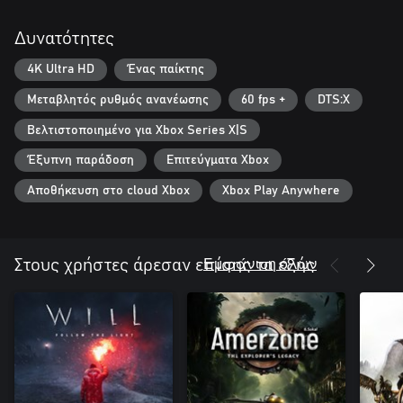
Δυνατότητες
4K Ultra HD
Ένας παίκτης
Μεταβλητός ρυθμός ανανέωσης
60 fps +
DTS:X
Βελτιστοποιημένο για Xbox Series X|S
Έξυπνη παράδοση
Επιτεύγματα Xbox
Αποθήκευση στο cloud Xbox
Xbox Play Anywhere
Εμφάνιση όλων
Στους χρήστες άρεσαν επίσης τα εξής