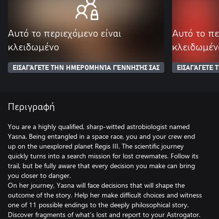
Αυτό το περιεχόμενο είναι
Αυτό το πε
κλειδωμένο
κλειδωμέν
ΕΙΣΑΓΆΓΕΤΕ ΤΗΝ ΗΜΕΡΟΜΗΝΊΑ ΓΈΝΝΗΣΉΣ ΣΑΣ
ΕΙΣΑΓΆΓΕΤΕ
Περιγραφή
You are a highly qualified, sharp-witted astrobiologist named
Yasna. Being entangled in a space race, you and your crew end
up on the unexplored planet Regis III. The scientific journey
quickly turns into a search mission for lost crewmates. Follow its
trail, but be fully aware that every decision you make can bring
you closer to danger.
On her journey, Yasna will face decisions that will shape the
outcome of the story. Help her make difficult choices and witness
one of 11 possible endings to the deeply philosophical story.
Discover fragments of what’s lost and report to your Astrogator.