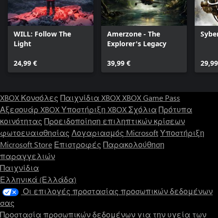
WILL: Follow The
Amerzone - The
Sybe
Light
Explorer's Legacy
24,99 €
39,99 €
29,99
XBOX Κονσόλες
Παιχνίδια XBOX
XBOX Game Pass
Αξεσουάρ XBOX
Υποστήριξη XBOX
Σχόλια
Πρότυπα
κοινότητας
Προειδοποίηση επιληπτικών κρίσεων
φωτοευαισθησίας
Λογαριασμός Microsoft
Υποστήριξη
Microsoft Store
Επιστροφές
Παρακολούθηση
παραγγελιών
Παιχνίδια
Ελληνικά (Ελλάδα)
Οι επιλογές προστασίας προσωπικών δεδομένων
σας
Προστασία προσωπικών δεδομένων για την υγεία των