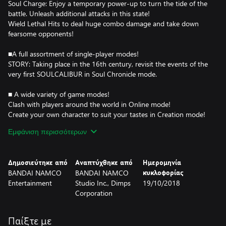
Soul Charge: Enjoy a temporary power-up to turn the tide of the
battle. Unleash additional attacks in this state!
Wield Lethal Hits to deal huge combo damage and take down
fearsome opponents!
■A full assortment of single-player modes!
STORY: Taking place in the 16th century, revisit the events of the
very first SOULCALIBUR in Soul Chronicle mode.
■ A wide variety of game modes!
Clash with players around the world in Online mode!
Create your own character to suit your tastes in Creation mode!
Εμφάνιση περισσότερων
■Guest Character
Geralt from CD Projekt Red’s Witcher series joins the fray!
Δημοσιεύτηκε από
Αναπτύχθηκε από
Ημερομηνία
BANDAI NAMCO
BANDAI NAMCO
κυκλοφορίας
Entertainment
Studio Inc., Dimps
19/10/2018
Corporation
Παίξτε με