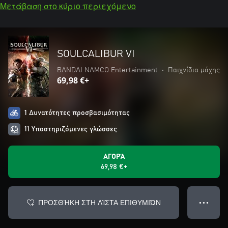
Μετάβαση στο κύριο περιεχόμενο
SOULCALIBUR VI
BANDAI NAMCO Entertainment
•
Παιχνίδια μάχης
69,98 €+
1 Δυνατότητες προσβασιμότητας
11 Υποστηριζόμενες γλώσσες
ΑΓΟΡΆ
69,98 €+
ΠΡΟΣΘΉΚΗ ΣΤΗ ΛΊΣΤΑ ΕΠΙΘΥΜΙΏΝ
● ● ●