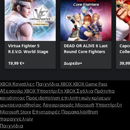
Virtua Fighter 5
DEAD OR ALIVE 6 Last
Capc
R.E.V.O. World Stage
Round Core Fighters
Colle
19,99 €+
Δωρεάν+
39,99
XBOX Κονσόλες
Παιχνίδια XBOX
XBOX Game Pass
Αξεσουάρ XBOX
Υποστήριξη XBOX
Σχόλια
Πρότυπα
κοινότητας
Προειδοποίηση επιληπτικών κρίσεων
φωτοευαισθησίας
Λογαριασμός Microsoft
Υποστήριξη
Microsoft Store
Επιστροφές
Παρακολούθηση
παραγγελιών
Παιχνίδια