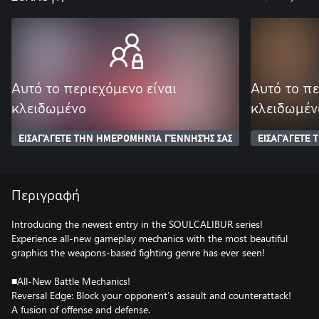
Αυτό το περιεχόμενο είναι
Αυτό το πε
κλειδωμένο
κλειδωμέν
ΕΙΣΑΓΆΓΕΤΕ ΤΗΝ ΗΜΕΡΟΜΗΝΊΑ ΓΈΝΝΗΣΉΣ ΣΑΣ
ΕΙΣΑΓΆΓΕΤΕ
Περιγραφή
Introducing the newest entry in the SOULCALIBUR series!
Experience all-new gameplay mechanics with the most beautiful
graphics the weapons-based fighting genre has ever seen!
■All-New Battle Mechanics!
Reversal Edge: Block your opponent’s assault and counterattack!
A fusion of offense and defense.