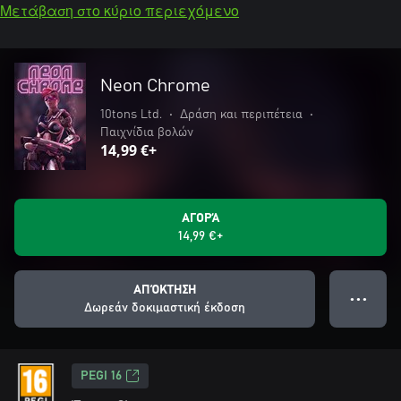
Μετάβαση στο κύριο περιεχόμενο
Neon Chrome
10tons Ltd.
•
Δράση και περιπέτεια
•
Παιχνίδια βολών
14,99 €+
ΑΓΟΡΆ
14,99 €+
ΑΠΌΚΤΗΣΗ
● ● ●
Δωρεάν δοκιμαστική έκδοση
PEGI 16