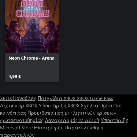
Neon Chrome - Arena
4,99 €
XBOX Κονσόλες
Παιχνίδια XBOX
XBOX Game Pass
Αξεσουάρ XBOX
Υποστήριξη XBOX
Σχόλια
Πρότυπα
κοινότητας
Προειδοποίηση επιληπτικών κρίσεων
φωτοευαισθησίας
Λογαριασμός Microsoft
Υποστήριξη
Microsoft Store
Επιστροφές
Παρακολούθηση
παραγγελιών