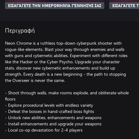
ΕΙΣΑΓΆΓΕΤΕ ΤΗΝ ΗΜΕΡΟΜΗΝΊΑ ΓΈΝΝΗΣΉΣ ΣΑΣ
ΕΙΣΑΓΆΓΕΤΕ
Περιγραφή
Neon Chrome is a ruthless top-down cyberpunk shooter with
rogue-like elements. Blast your way through enemies and walls
with guns and cybernetic abilities. Experiment with different roles
like the Hacker or the Cyber Psycho. Upgrade your character
stats, discover new cybernetic enhancements and build up
strength. Every death is a new beginning - the path to stopping
the Overseer is never the same.
- Shoot through walls, make rooms explode, and obliterate whole
floors
- Explore procedural levels with endless variety
- Defeat the bosses in hand-crafted boss fights
- Unlock new abilities, enhancements and weapons
- Install enhancements and upgrade your weapons
- Local co-op devastation for 2-4 players