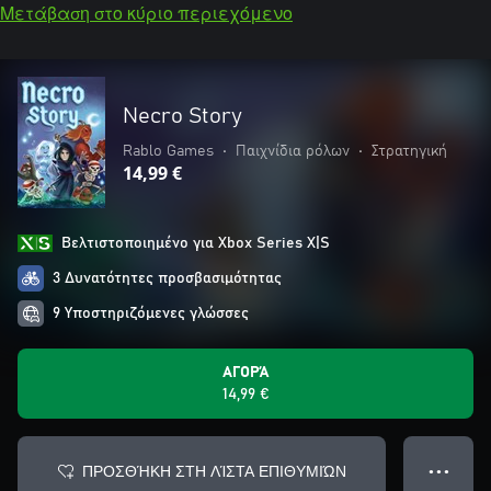
Μετάβαση στο κύριο περιεχόμενο
Necro Story
Rablo Games
•
Παιχνίδια ρόλων
•
Στρατηγική
14,99 €
Βελτιστοποιημένο για Xbox Series X|S
3 Δυνατότητες προσβασιμότητας
9 Υποστηριζόμενες γλώσσες
ΑΓΟΡΆ
14,99 €
ΠΡΟΣΘΉΚΗ ΣΤΗ ΛΊΣΤΑ ΕΠΙΘΥΜΙΏΝ
● ● ●