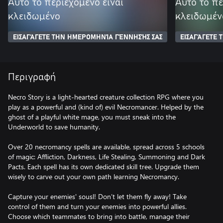
Αυτό το περιεχόμενο είναι
Αυτό το πε
κλειδωμένο
κλειδωμέν
ΕΙΣΑΓΆΓΕΤΕ ΤΗΝ ΗΜΕΡΟΜΗΝΊΑ ΓΈΝΝΗΣΉΣ ΣΑΣ
ΕΙΣΑΓΆΓΕΤΕ
Περιγραφή
Necro Story is a light-hearted creature collection RPG where you
play as a powerful and (kind of) evil Necromancer. Helped by the
ghost of a playful white mage, you must sneak into the
Underworld to save humanity.
Over 20 necromancy spells are available, spread across 5 schools
of magic: Affliction, Darkness, Life Stealing, Summoning and Dark
Pacts. Each spell has its own dedicated skill tree. Upgrade them
wisely to carve out your own path learning Necromancy.
Capture your enemies' sousl! Don’t let them fly away! Take
control of them and turn your enemies into powerful allies.
Choose which teammates to bring into battle, manage their